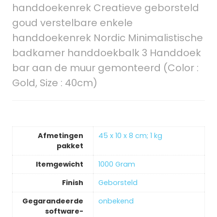
handdoekenrek Creatieve geborsteld
goud verstelbare enkele
handdoekenrek Nordic Minimalistische
badkamer handdoekbalk 3 Handdoek
bar aan de muur gemonteerd (Color :
Gold, Size : 40cm)
Afmetingen
‎45 x 10 x 8 cm; 1 kg
pakket
Itemgewicht
‎1000 Gram
Finish
‎Geborsteld
Gegarandeerde
‎onbekend
software-