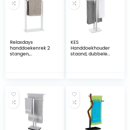
Relaxdays
KES
handdoekenrek 2
Handdoekhouder
stangen,
staand, dubbele
handdoekhouder,
handstandaard,
vrijstaand, U-vorm,
roestvrij staal
voor
SUS304
badhanddoeken,
badhanddoekhoud
HBD: 81x45x20 cm,
er, marmer,
wit
handdoekstang, 2
armen, vrijstaand,
stabiel, kledingrek,
gepolijst, BTH217