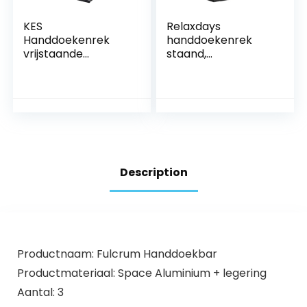
KES
Relaxdays
Handdoekenrek
handdoekenrek
vrijstaande
staand,
handdoekhouder
handdoekhouder,
voor badkamer, 2-
met 2 stangen,
laags
voor hand- &
handdoekenrek
theedoeken, hout &
met gewogen
metaal,
basis, SUS304
zwart/bruin
roestvrij staal
geborsteld
Description
afwerking, BTH221-
2
Productnaam: Fulcrum Handdoekbar
Productmateriaal: Space Aluminium + legering
Aantal: 3