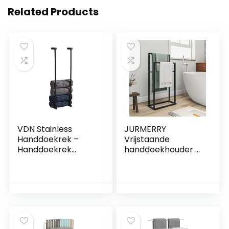
Related Products
VDN Stainless
JURMERRY
Handdoekrek –
Vrijstaande
Handdoekrek
handdoekhouder –
badkamer – Zwart
2-tier organizer
– Handdoekenrek –
voor bad- en
Handdoekhouder –
handdoeken,
RVS
badkameraccessoi
res, zwart