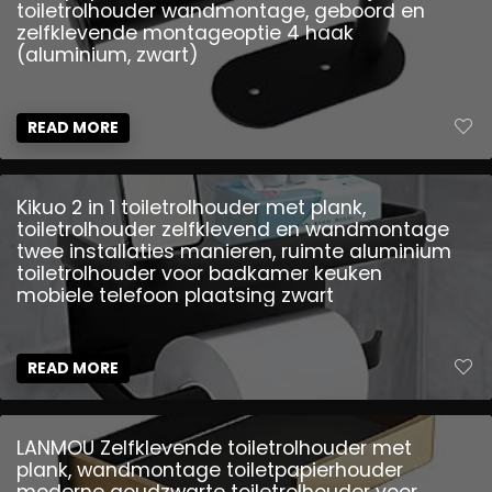
toiletrolhouder wandmontage, geboord en
zelfklevende montageoptie 4 haak
(aluminium, zwart)
READ MORE
Kikuo 2 in 1 toiletrolhouder met plank,
toiletrolhouder zelfklevend en wandmontage
twee installaties manieren, ruimte aluminium
toiletrolhouder voor badkamer keuken
mobiele telefoon plaatsing zwart
READ MORE
LANMOU Zelfklevende toiletrolhouder met
plank, wandmontage toiletpapierhouder