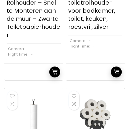
Rolhouder – Snel
toiletrolhouder
te Monteren aan
voor badkamer,
de muur – Zwarte
toilet, keuken,
Toiletpapierhoude
roestvrij, zilver
r
Camera:
-
Flight Time:
-
Camera:
-
Flight Time:
-