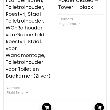
r zonder Boren,
Holder Closed –
Toiletrolhouder,
Tower – black
Roestvrij Staal
Camera:
-
Toiletrolhouder,
Flight Time:
-
WC-Rolhouder
van Geborsteld
Roestvrij Staal,
voor
Wandmontage,
Toiletrolhouder
voor Toilet en
Badkamer (Zilver)
Camera:
-
Flight Time:
-