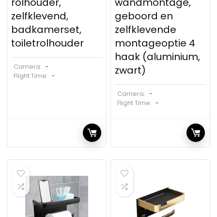
rolhouder,
wandmontage,
zelfklevend,
geboord en
badkamerset,
zelfklevende
toiletrolhouder
montageoptie 4
haak (aluminium,
Camera:
-
zwart)
Flight Time:
-
Camera:
-
Flight Time:
-