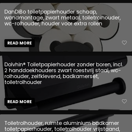
DanDiBo toiletpapierhouder schaap,
wandmontage, zwart metaal, toiletrolhouder,
wc-rolhouder, houder voor extra rollen
READ MORE
Dolvhin® Toiletpapierhouder zonder boren, incl.
2 handdoekhouders zwart roestvrij staal, wc-
rolhouder, zelfklevend, badkamerset,
toiletrolhouder
READ MORE
Toiletrolhouder, ruimte aluminium badkamer
toiletpapierhouder, toiletrolhouder vrijstaand,