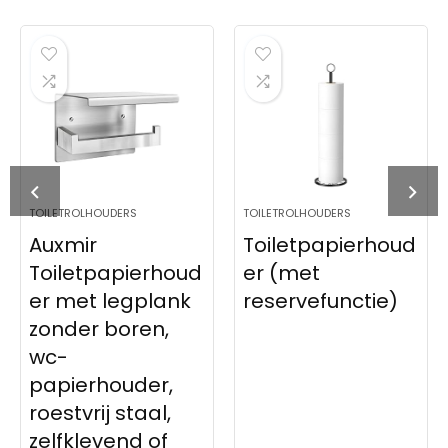
TOILETROLHOUDERS
TOILETROLHOUDERS
Auxmir
Toiletpapierhoud
Toiletpapierhoud
er (met
er met legplank
reservefunctie)
zonder boren,
wc-
papierhouder,
roestvrij staal,
zelfklevend of