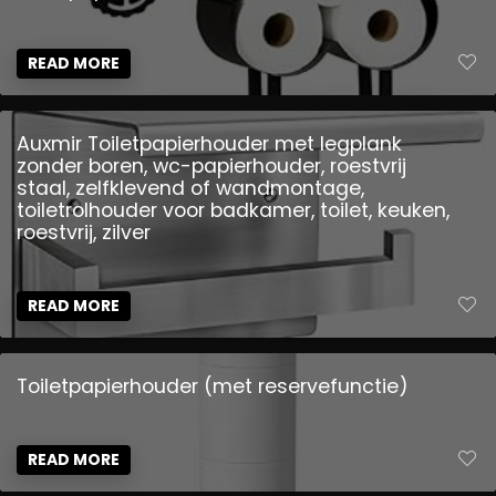
READ MORE
Auxmir Toiletpapierhouder met legplank
zonder boren, wc-papierhouder, roestvrij
staal, zelfklevend of wandmontage,
toiletrolhouder voor badkamer, toilet, keuken,
roestvrij, zilver
READ MORE
Toiletpapierhouder (met reservefunctie)
READ MORE