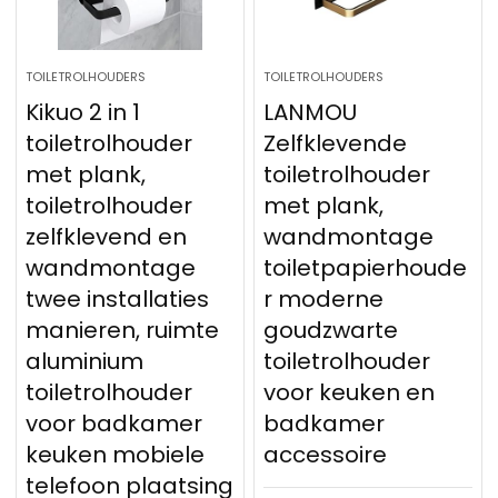
TOILETROLHOUDERS
TOILETROLHOUDERS
Kikuo 2 in 1
LANMOU
toiletrolhouder
Zelfklevende
met plank,
toiletrolhouder
toiletrolhouder
met plank,
zelfklevend en
wandmontage
wandmontage
toiletpapierhoude
twee installaties
r moderne
manieren, ruimte
goudzwarte
aluminium
toiletrolhouder
toiletrolhouder
voor keuken en
voor badkamer
badkamer
keuken mobiele
accessoire
telefoon plaatsing