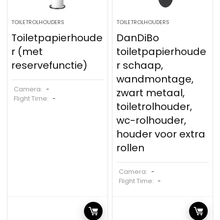
TOILETROLHOUDERS
TOILETROLHOUDERS
Toiletpapierhoude
DanDiBo
r (met
toiletpapierhoude
reservefunctie)
r schaap,
wandmontage,
Camera:
-
zwart metaal,
Flight Time:
-
toiletrolhouder,
wc-rolhouder,
houder voor extra
rollen
Camera:
-
Flight Time:
-