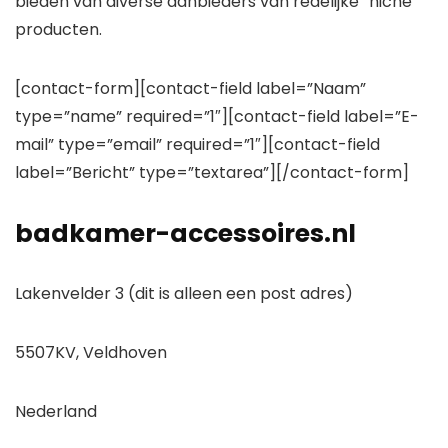
bieden van diverse aanbieders van redelijke “niche”
producten.
[contact-form][contact-field label=”Naam”
type=”name” required=”1″][contact-field label=”E-
mail” type=”email” required=”1″][contact-field
label=”Bericht” type=”textarea”][/contact-form]
badkamer-accessoires.nl
Lakenvelder 3 (dit is alleen een post adres)
5507KV, Veldhoven
Nederland