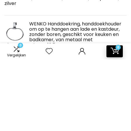
zilver
WENKO Handdoekring, handdoekhouder
om op te hangen aan lade en kastdeur,
zonder boren, geschikt voor keuken en
badkamer, van metaal met
chroomcoating, Ø 12,5 cm
0
0
Vergelijken
Over ons
Welkom bij Badkamer-accessoires.nl!
Wij zijn jouw toegewijde bron voor hoogwaardige
badkameraccessoires tegen betaalbare prijzen. Bij
Badkamer-accessoires.nl streven we ernaar om jouw