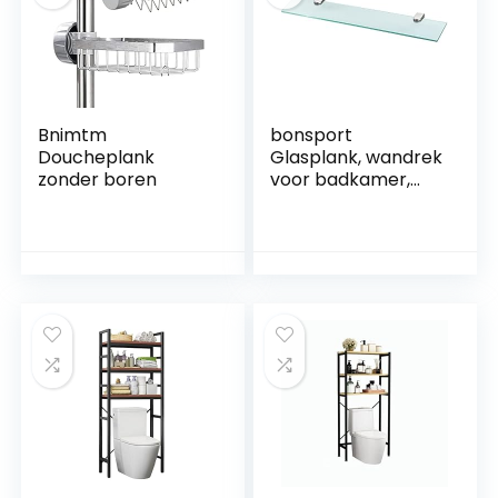
(30 cm & 40 cm,
Wit)
Bnimtm
bonsport
Doucheplank
Glasplank, wandrek
zonder boren
voor badkamer,
helder glas, glazen
plank van 6 mm
veiligheidsglas, 60 x
10,16 x 0,6 cm,
glazen plank,
glazen plank,
badkamerplank