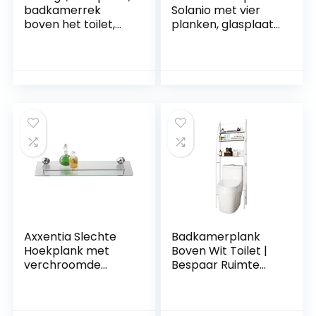
badkamerrek
Solanio met vier
boven het toilet,
planken, glasplaat
toiletplank (Wit)
voor
badkameraccessoi
res,
badkamermeubels
voor de hoek,
staand rek met
wandbevestiging,
ca. 30 x 108 x 30 cm
Axxentia Slechte
Badkamerplank
Hoekplank met
Boven Wit Toilet |
verchroomde
Bespaar Ruimte
leuning en glazen
met 3 Planken |
voet hedendaags
Waterdichte
50×14 cm ZILVER
Opbergplank | In