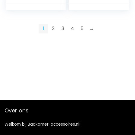
hoogglans
kelder, keuken, rek,
naturel, 135,5 x 58 x
27 cm
1
2
3
4
5
→
Over ons
Welkom bij Badkamer-accessoires.nl!