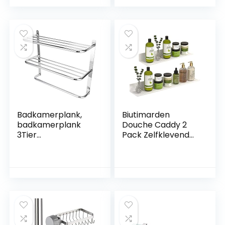
Hoogte
Verstelbare Poten
(Wit-Metallic)
Badkamerplank,
Biutimarden
badkamerplank
Douche Caddy 2
3Tier
Pack Zelfklevend
wandmontagerek
met Afvoergat
met
Roestvrij Staal
handdoekstangen
Badkamer Plank
voor toiletkeuken
Roestvrij Geen
woonkamer,
Boren Badkamer
55x45x21cm
Opslag
Wandgemonteerd
e Douche Planken