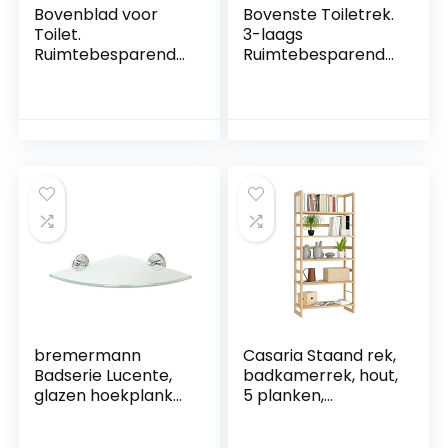
Bovenblad voor
Bovenste Toiletrek.
Toilet.
3-laags
Ruimtebesparende
Ruimtebesparende
Opbergrekken met
Opbergrekken.
3 Niveaus.
Badkamer
Badkamerorganisa
Organizer Plank
tor Boven Toilet.
Boven Toilet of
Hout E1 en Staal.
Wasmachine. Hout
E1 en Staal.
bremermann
Casaria Staand rek,
Badserie Lucente,
badkamerrek, hout,
glazen hoekplank
5 planken,
van verchroomd
kelderrek, houten
roestvrij staal,
rek, badkamer,