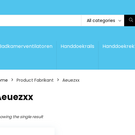
All categories
Badkamerventilatoren
Handdoekrails
Handdoekrek
ome
Product Fabrikant
‎Aeuezxx
Aeuezxx
owing the single result