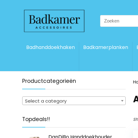
Search
for:
Badhanddoekhaken
Badkamerplanken
Productcategorieën
H
‎
Select a category
Topdeals!!
Sh
DanDiBo Handdoekhouder