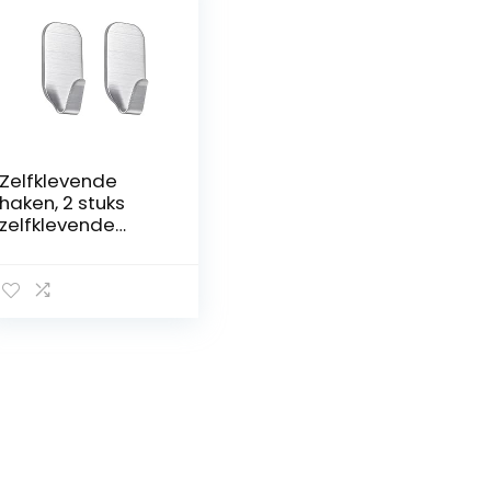
Zelfklevende
haken, 2 stuks
zelfklevende
haken van
roestvrij staal,
zelfklevende
haken,
wandhaken,
handdoekhouder
van roestvrij
staal, voor
keuken,
badkamer, balkon