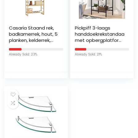
Casaria Staand rek,
Pickpiff 3-laags
badkamerrek, hout, 5
handdoekrekstandaard
planken, kelderrek,
met opbergplatform,
houten rek,
vrijstaande metalen
badkamer, kelder,
handdoekdroogplank,
Already Sold: 23%
Already Sold: 21%
keuken, rek, naturel,
washandjeshouder,
135,5 x 58 x 27 cm
badkameropberger,
Handdoekstangen