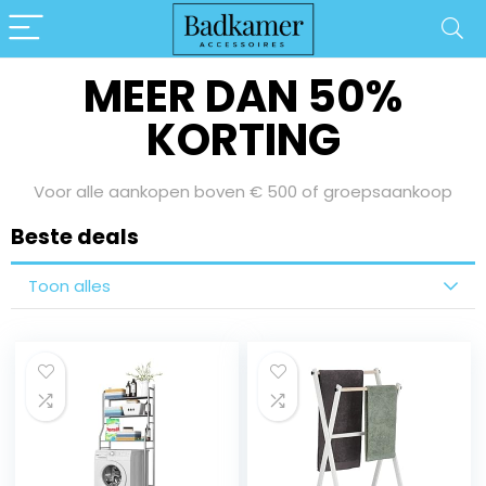
Bereid je voor op onze Sale Days
MEER DAN 50%
KORTING
Voor alle aankopen boven € 500 of groepsaankoop
Beste deals
Toon alles