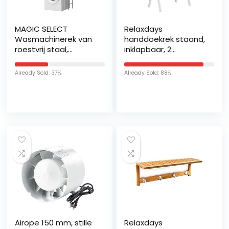
MAGIC SELECT
Relaxdays
Wasmachinerek van
handdoekrek staand,
roestvrij staal,
inklapbaar, 2
ruimtebesparend,
stangen, H x B x D 88
met 3 planken,
x 56 x 33,5 cm, staal
Already Sold: 37%
Already Sold: 88%
waterdicht rek, in
& hout, badkamer,
hoogte verstelbare
wit/natuur
poten.
Airope 150 mm, stille
Relaxdays