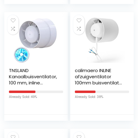
Goud
TNSLAND
calimaero INLINE
Kanaalbuisventilator,
afzuigventilator
100 mm, inline
100mm buisventilator
afvoerventilator, 107
met terugslagklep
m³/h, hoge kwaliteit,
badkamer ventilator
Already Sold: 49%
Already Sold: 38%
stil,
growbox 130 m³/h,
rookafvoerkanaalventilator,
12Watt / 34dB /
buisventilator, stille
spatwaterdicht/kunststof
ventilator, 100 mm,
voor badkamer,
toilet, keuken,