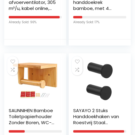
afvoerventilator, 305
handdoekrek
m³/u, kabel online,
bamboe, met 4
axiaal versterking,
haakjes, voor aan
energiebesparend,
muur, HBD 18 x 50 x 16
Already Sold: 96%
Already Sold: 17%
voor badkamer,
cm, handdoekhouder
toilet, tent, broeikas,
badkamer, natuur
keuken, kantoor,
garage
SAUNNIHEN Bamboe
SAYAYO 2 Stuks
Toiletpapierhouder
Handdoekhaken van
Zonder Boren, WC-
Roestvrij Staal
rolhouder met
Kledinghaken 45mm
Schap, Zelfklevende
Wandhaken voor