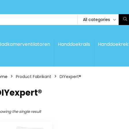
All categories
Badkamerventilatoren
Handdoekrails
Handdoekrek
ome
Product Fabrikant
‎DIYexpert®
DIYexpert®
owing the single result