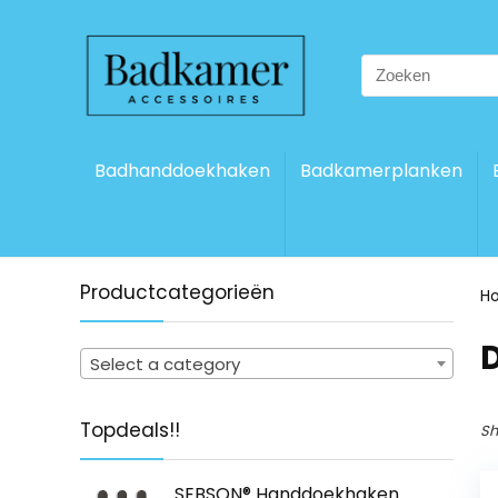
Search
for:
Badhanddoekhaken
Badkamerplanken
Productcategorieën
H
‎
Select a category
Topdeals!!
Sh
SEBSON® Handdoekhaken