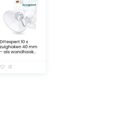
DIYexpert 10 x
zuighaken 40 mm
– als wandhaak
hanger met
zuignap en
metalen haak –
ideaal voor
badkamer keuken
– op glas spiegel
tegels