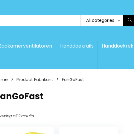
All categories
Badkamerventilatoren
Handdoekrails
Handdoekrek
ome
Product Fabrikant
‎FanGoFast
‎FanGoFast
owing all 2 results