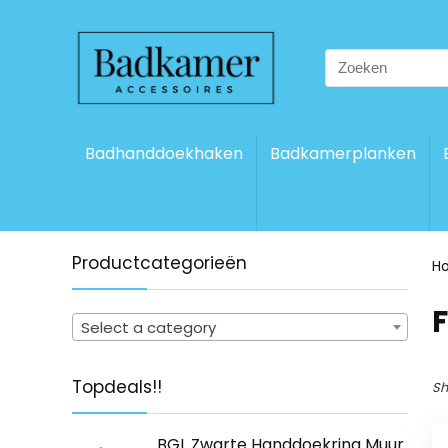
Search
for:
Badhanddoekhaken
Badkamerplanken
Productcategorieën
H
Select a category
Topdeals!!
Sh
BGL Zwarte Handdoekring Muur