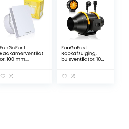
FanGoFast
FanGoFast
Badkamerventilat
Rookafzuiging,
or, 100 mm,
buisventilator, 100
afzuigventilator,
mm, regelbaar,
stil met
inline
terugloopklep, 12
kanaalventilator,
W, krachtige
afvoerventilator,
wandventilator,
230 V, stil, met
ventilator voor
IEC-stopcontact,
keuken,
EU-stekker + 1,5 m
badkamer, kas,
EU-netsnoer,
garage (type
badkamer,
100B, wit)
kantoor,
groeiruimtes