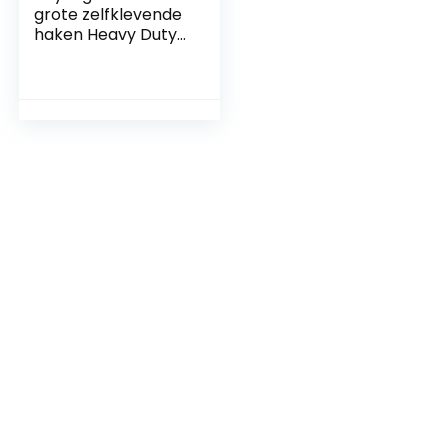
grote zelfklevende
haken Heavy Duty
20 kg (max),
verwijderbare
kleverige
wandhaken om op
te hangen,
waterdichte
roestvrije
handdoek- en
jashaken voor
badkamer, keuken,
kantoor