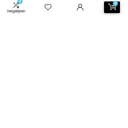
0
0
Vergelijken
Informatie
Contact
Klantenservice
Over ons
Onze webshops
Vacature
Blogs
Privacybeleid
Adverteren
Contact
badkamer-accessoires.nl