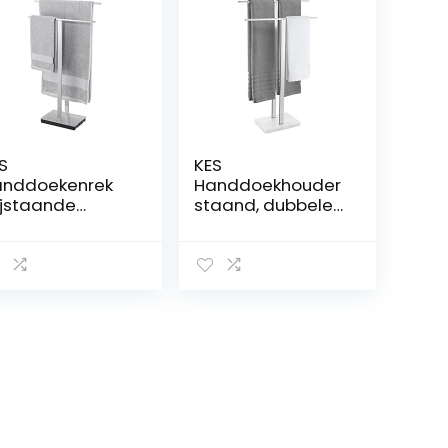
S
KES
nddoekenrek
Handdoekhouder
ijstaande
staand, dubbele
anddoekhouder
handstandaard,
or badkamer,
roestvrij staal
laags
SUS304
nddoekenrek
badhanddoekhou
et gewogen
der, marmer,
sis, SUS304
handdoekstang,
estvrij staal
2 armen,
borsteld
vrijstaand,
werking,
stabiel,
H221-2
kledingrek,
gepolijst, BTH217