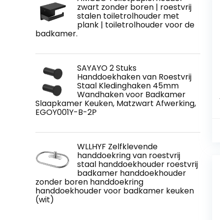
zwart zonder boren | roestvrij
stalen toiletrolhouder met
plank | toiletrolhouder voor de
badkamer.
SAYAYO 2 Stuks
Handdoekhaken van Roestvrij
Staal Kledinghaken 45mm
Wandhaken voor Badkamer
Slaapkamer Keuken, Matzwart Afwerking,
EGOY001Y-B-2P
WLLHYF Zelfklevende
handdoekring van roestvrij
staal handdoekhouder roestvrij
badkamer handdoekhouder
zonder boren handdoekring
handdoekhouder voor badkamer keuken
(wit)