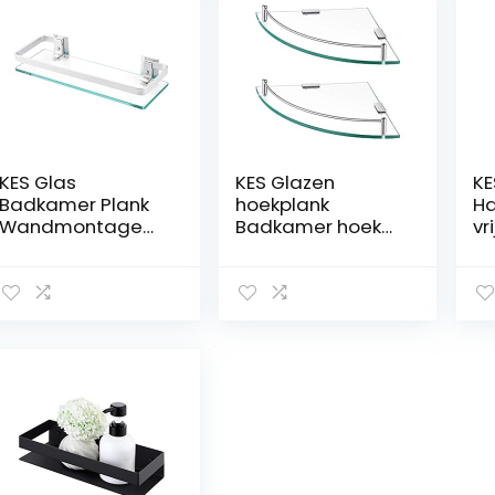
KES Glas
KES Glazen
KE
Badkamer Plank
hoekplank
Ha
Wandmontage
Badkamer hoek
vr
Aluminium
doucheplank
h
Douche Glas
Gehard glazen
vo
Plank 8MM Extra
plank met rail SUS
2-
Dikke Gehard
304 roestvrij staal
ha
Glas Rechthoekig
Wandmontage
m
Zilver, A4126A
Geborstelde
ba
afwerking 2-pack,
ro
BGS2101A-2-P2
ge
af
BT