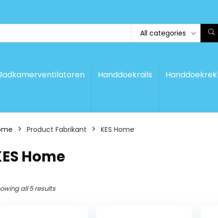
All categories
Badkamerventilatoren
Handdoekrails
Handdoekrek
ome
Product Fabrikant
‎KES Home
‎KES Home
owing all 5 results