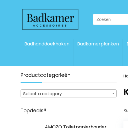
Search
for:
Badhanddoekhaken
Badkamerplanken
Productcategorieën
H
Select a category
Topdeals!!
Sh
AMOZO Toiletpapierhouder