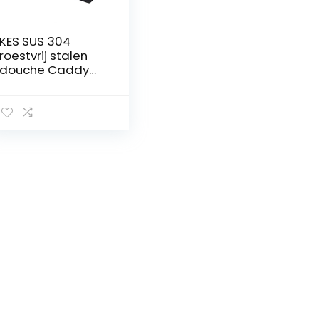
KES SUS 304
roestvrij stalen
douche Caddy
bad mand
opslag plank
opknoping
organisator
roestvrijstalen
muur Mount,
BSC205-P 30CM-1
PCS Mat zwart