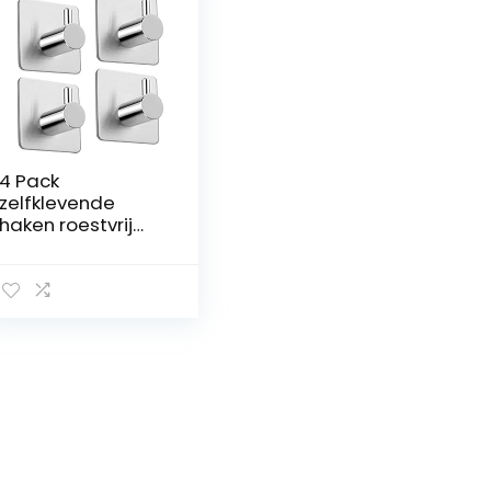
4 Pack
zelfklevende
haken roestvrij
staal 3M lijm
muur hanger,
waterdichte
Heavy Duty Sticky
muur haken wc
roestvrij bad
handdoek Hanger
voor badkamer
slaapkamer
keuken door Koksi