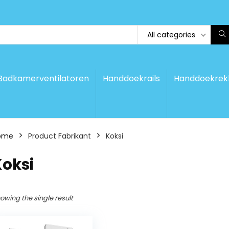
All categories
Badkamerventilatoren
Handdoekrails
Handdoekrek
ome
Product Fabrikant
‎Koksi
Koksi
owing the single result