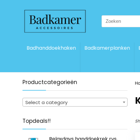
Search
for:
Badhanddoekhaken
Badkamerplanken
Productcategorieën
H
‎
Select a category
Topdeals!!
Sh
Relaxdays handdoekrek rvs,