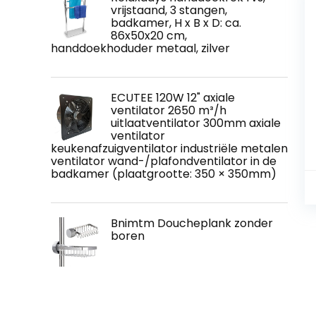
vrijstaand, 3 stangen,
badkamer, H x B x D: ca.
86x50x20 cm,
handdoekhoduder metaal, zilver
ECUTEE 120W 12" axiale
ventilator 2650 m³/h
uitlaatventilator 300mm axiale
ventilator
keukenafzuigventilator industriële metalen
ventilator wand-/plafondventilator in de
badkamer (plaatgrootte: 350 × 350mm)
Bnimtm Doucheplank zonder
boren