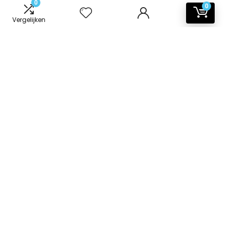
0
0
Vergelijken
Informatie
Contact
Klantenservice
Over ons
Onze webshops
Vacature
Blogs
Privacybeleid
Adverteren
Contact
badkamer-accessoires.nl