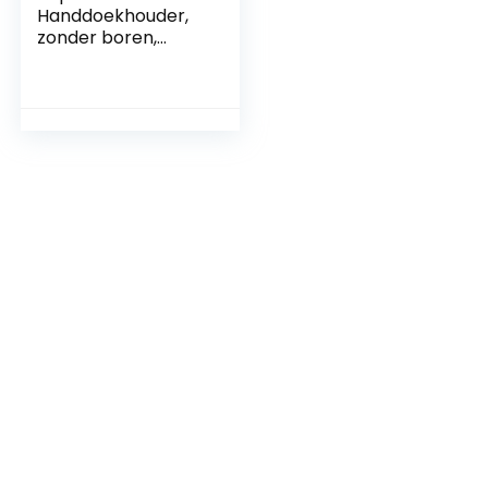
Handdoekhouder,
zonder boren,
handdoekhaken,
wandhouder,
zelfklevende haken
voor badkamer,
badjashaak,
aluminium, roestvrij,
zwart, 6 stuks