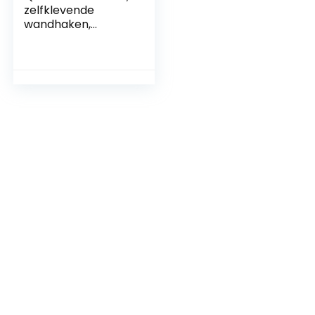
zelfklevende
wandhaken,
roestvrijstalen
handdoekhaken
zonder boren,
garderobehaken,
zelfklevende
haken,
handdoekhouderha
ken voor de
badkamer en
keuken, 12 stuks