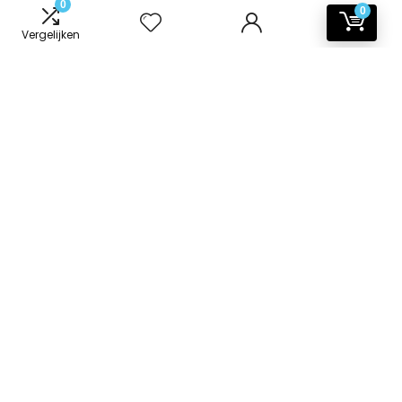
0
0
Vergelijken
Informatie
Contact
Klantenservice
Over ons
Onze webshops
Vacature
Blogs
Privacybeleid
Adverteren
Contact
badkamer-accessoires.nl