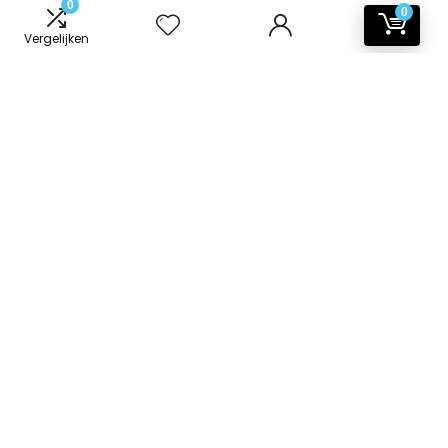
0
0
Vergelijken
Informatie
Contact
Klantenservice
Over ons
Onze webshops
Vacature
Blogs
Privacybeleid
Adverteren
Contact
badkamer-accessoires.nl