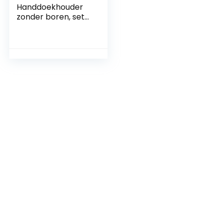
Handdoekhouder
zonder boren, set
met 6 zwarte
haken, zelfklevend,
zelfklevende
handdoekhaken
voor badkamer en
keuken, zwart