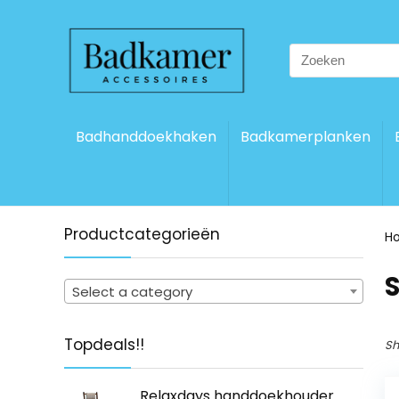
Search
for:
Badhanddoekhaken
Badkamerplanken
Productcategorieën
H
Select a category
Topdeals!!
Sh
Relaxdays handdoekhouder