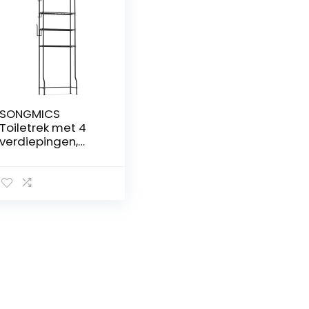
SONGMICS
Toiletrek met 4
verdiepingen,
badkamerrek,
wasmachinerek,
verstelbare
planken, met
haken,
toiletpapierhoud
er,
ruimtebesparend,
30 x 63 x 176 cm,
zwart BTS013B01