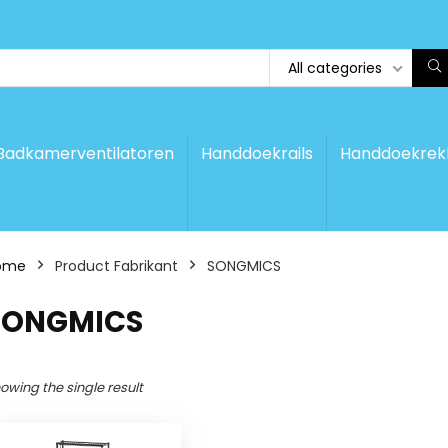
All categories
Badkamerventilatoren
Handdoekrails
Handdoekrek
ome
Product Fabrikant
‎SONGMICS
‎SONGMICS
owing the single result