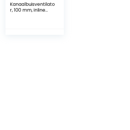
Kanaalbuisventilato
r, 100 mm, inline
afvoerventilator,
107 m³/h, hoge
kwaliteit, stil,
rookafvoerkanaalv
entilator,
buisventilator, stille
ventilator, 100 mm,
voor badkamer,
toilet, keuken,