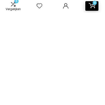
0
0
Vergelijken
Informatie
Contact
Klantenservice
Over ons
Onze webshops
Vacature
Blogs
Privacybeleid
Adverteren
Contact
badkamer-accessoires.nl