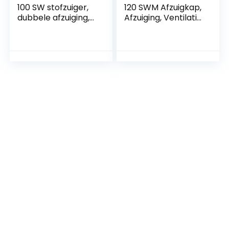
100 SW stofzuiger,
120 SWM Afzuigkap,
dubbele afzuiging,
Afzuiging, Ventilatie
omtrek en voor, 100
voor Badkamer,
mm, wit standaard
Keuken,
voor badkamer,
Wand/Plafond,
keuken,
Frontpaneel Wit
terugslagventiel,
Opaak, Diameter
IPX4
120mm, 120 m³/h,
23Pa,
Terugslagklep, Stil
39dB, IPX4