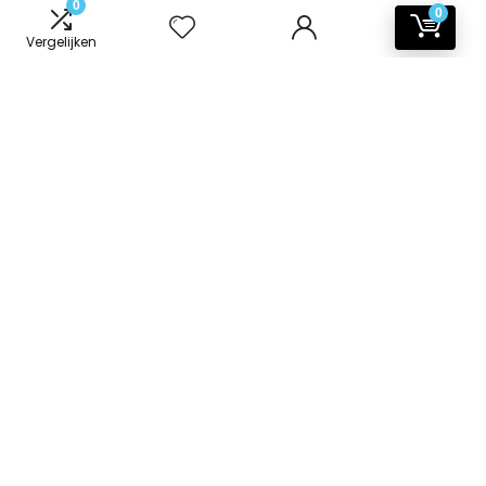
0
0
Vergelijken
Informatie
Contact
Klantenservice
Over ons
Onze webshops
Vacature
Blogs
Privacybeleid
Adverteren
Contact
badkamer-accessoires.nl