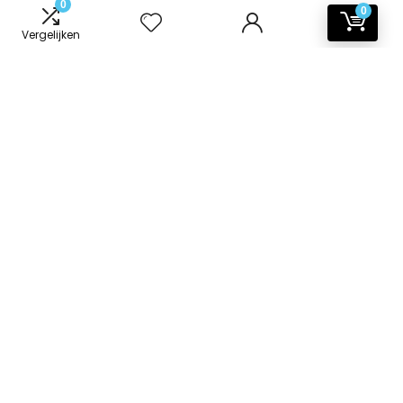
0
0
Vergelijken
Informatie
Contact
Klantenservice
Over ons
Onze webshops
Vacature
Blogs
Privacybeleid
Adverteren
Contact
badkamer-accessoires.nl