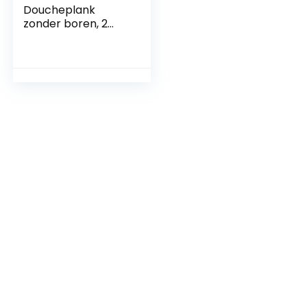
Doucheplank
zonder boren, 2
stuks doucheplank
zwart aluminium,
douchemand
zelfklevend met 4
haken,
badkamerrek voor
aan de muur,
roestvrij badrek
voor badkamer of
keuken, 31,5 cm