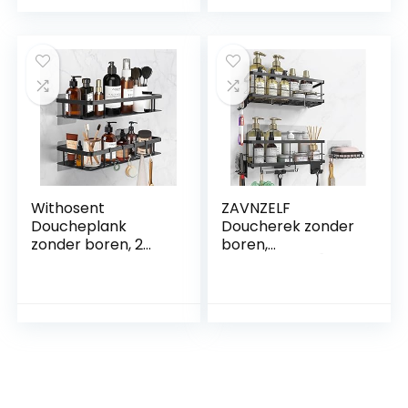
staal, chroom, mat
badkamers in
+ plus: haken
industriële en
moderne stijl – met
kleefoplossing – 92
mm x 250 mm x 125
mm
Withosent
ZAVNZELF
Doucheplank
Doucherek zonder
zonder boren, 2
boren,
stuks doucheplank
doucheplank [9
zwart aluminium,
afneembare
douchemand
badkamerautoritei
zelfklevend met 4
ten], roestvrij
haken,
stalen badkamer-
badkamerrek voor
organizer,
aan de muur,
douchemand,
roestvrij badrek
douchehouder, Z-