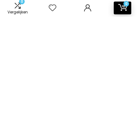
0
0
Vergelijken
Informatie
Contact
Klantenservice
Over ons
Onze webshops
Vacature
Blogs
Privacybeleid
Adverteren
Contact
badkamer-accessoires.nl