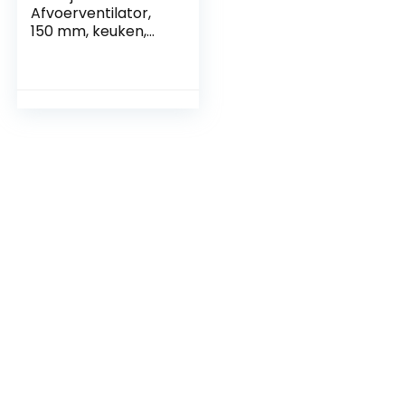
Afvoerventilator,
150 mm, keuken,
320 m³/u, IPX2
waterdicht,
badkamerventilato
r met
terugslagklep, 1 m
EU-netsnoer voor
badkamer en toilet