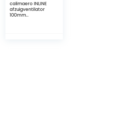
calimaero INLINE
afzuigventilator
100mm
buisventilator met
terugslagklep
badkamer
ventilator growbox
130 m³/h, 12Watt /
34dB /
spatwaterdicht/ku
nststof