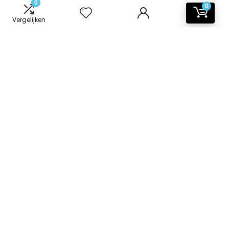
0
0
Vergelijken
Informatie
Contact
Klantenservice
Over ons
Onze webshops
Vacature
Blogs
Privacybeleid
Adverteren
Contact
badkamer-accessoires.nl