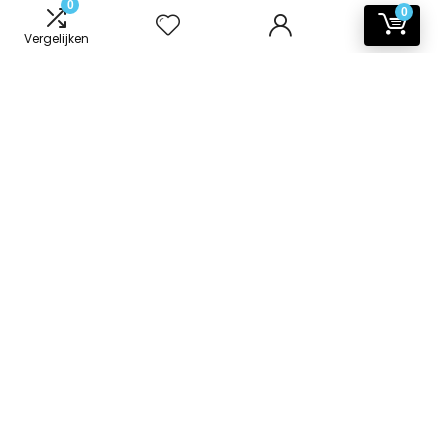
0
0
Vergelijken
Informatie
Contact
Klantenservice
Over ons
Onze webshops
Vacature
Blogs
Privacybeleid
Adverteren
Contact
badkamer-accessoires.nl