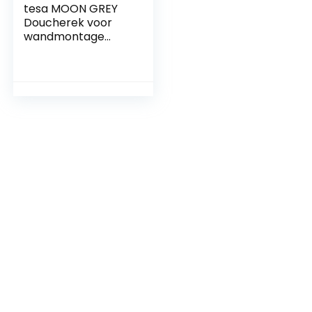
tesa MOON GREY
Doucherek voor
wandmontage
zonder boren, mat
grijs – éénlaags en
extra diep – voor
badkamers in
industriële en
moderne stijl – met
kleefoplossing – 92
mm x 250 mm x 125
mm