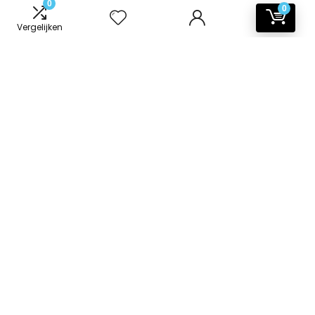
0
0
Vergelijken
Informatie
Contact
Klantenservice
Over ons
Onze webshops
Vacature
Blogs
Privacybeleid
Adverteren
Contact
badkamer-accessoires.nl