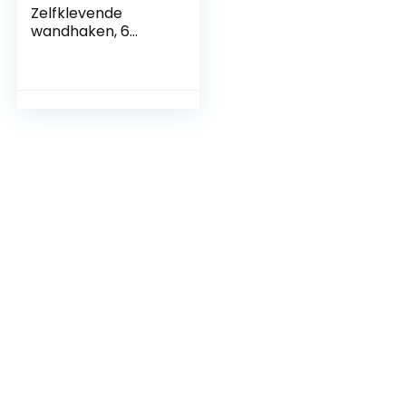
Zelfklevende
wandhaken, 6
stuks, roestvrij
staal, zelfklevende
haken, zwart,
handdoekhaken,
zonder boren,
kledinghaken,
badkamer,
zelfklevend