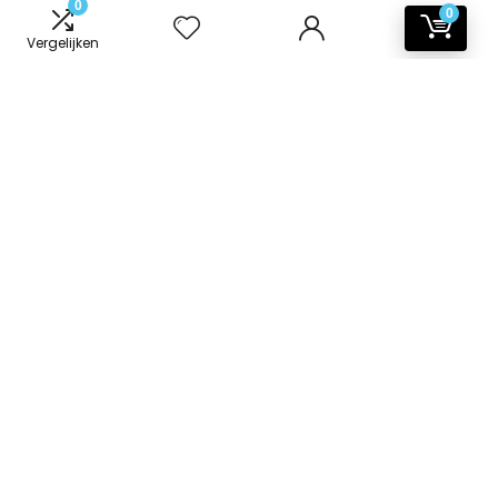
0
0
Vergelijken
Informatie
Contact
Klantenservice
Over ons
Onze webshops
Vacature
Blogs
Privacybeleid
Adverteren
Contact
badkamer-accessoires.nl