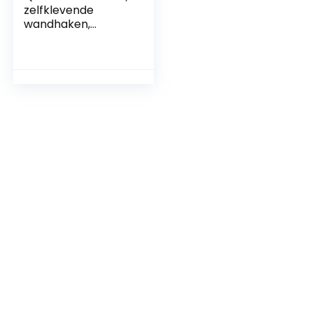
zelfklevende
wandhaken,
roestvrijstalen
handdoekhaken
zonder boren,
garderobehaken,
zelfklevende
haken,
handdoekhouderha
ken voor de
badkamer en
keuken, 12 stuks