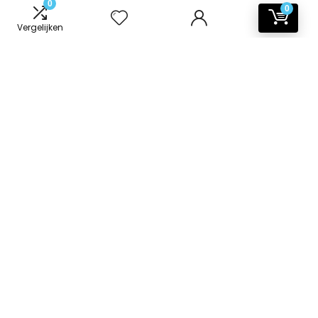
0
0
Vergelijken
Informatie
Contact
Klantenservice
Over ons
Onze webshops
Vacature
Blogs
Privacybeleid
Adverteren
Contact
badkamer-accessoires.nl