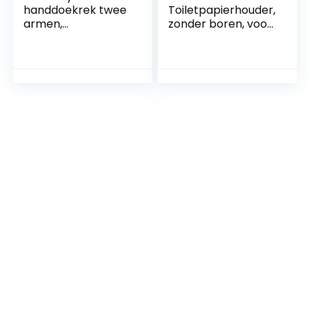
handdoekrek twee
Toiletpapierhouder,
armen,
zonder boren, voor
handdoekstangen,
badkamer en
dubbele
wasruimte, roestvrij
handdoekhouder,
staal, geborsteld
van staal en hout,
nikkel (zilver)
HBD: 90x56x20 cm,
wit