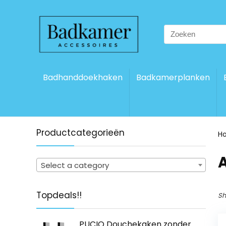
Search
for:
Badhanddoekhaken
Badkamerplanken
Productcategorieën
H
Select a category
Topdeals!!
Sh
PUCIO Douchekaken zonder