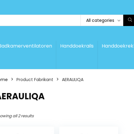
All categories
Badkamerventilatoren
Handdoekrails
Handdoekrek
ome
Product Fabrikant
‎AERAULIQA
‎AERAULIQA
owing all 2 results