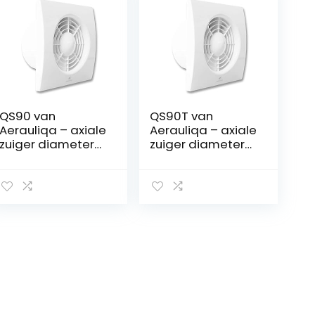
QS90 van
QS90T van
Aerauliqa – axiale
Aerauliqa – axiale
zuiger diameter
zuiger diameter
90 mm – 8 W – 60
90 mm – 8 W – 60
m³/h – code
m3/u – 003172 –
003171
met timer