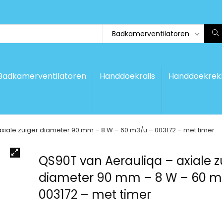
Badkamerventilatoren
Badkamerventilatoren
Handdoekrails
Handdoekrek
xiale zuiger diameter 90 mm – 8 W – 60 m3/u – 003172 – met timer
QS90T van Aerauliqa – axiale z
diameter 90 mm – 8 W – 60 m
003172 – met timer