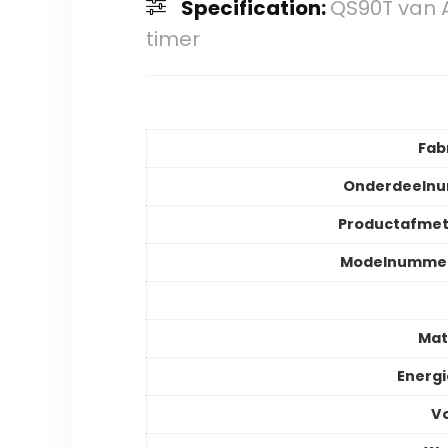
Specification:
QS90T van A
timer
Fab
Onderdeeln
Productafmet
Modelnummer
Mat
Energ
V