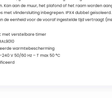
ten. Kan aan de muur, het plafond of het raam worden a
met vlindersluiting inbegrepen. IPX4 dubbel geïsoleerd.
an de eenheid voor de vooraf ingestelde tijd vertraagt (in
t met verstelbare timer
RAL9010
greerde warmtebescherming
0-240 V 50/60 Hz – T max 50 °C
ficeerd