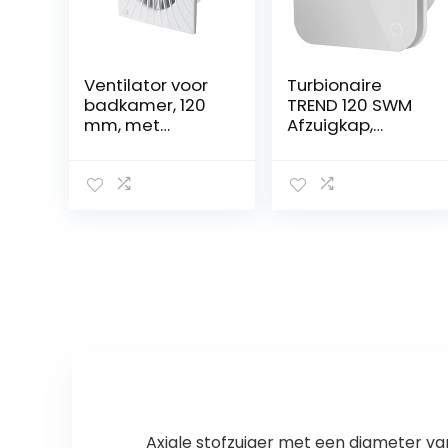
Ventilator voor
Turbionaire
badkamer, 120
TREND 120 SWM
mm, met
Afzuigkap,
timer/vertragin
Afzuiging,
g, WA120T, wit
Ventilatie voor
Badkamer,
Keuken,
Wand/Plafond,
Frontpaneel Wit
Opaak,
Diameter
120mm, 120 m³/h,
23Pa,
Terugslagklep,
Stil 39dB, IPX4
Axiale stofzuiger met een diameter va