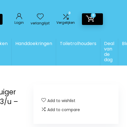
0
0
Login
Vergelijken
verlanglijst
ken
Handdoekringen
Toiletrolhouders
Deal
Bl
van
de
dag
uiger
3/u –
Add to wishlist
Add to compare