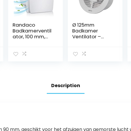
Randaco
Ø 125mm
Badkamerventil
Badkamer
ator, 100 mm,
Ventilator –
met
Witte Stille
vochtsensor,
Afzuigventilator
afvoerventilator,
–
instelbare
Badkamerventil
nalooptijd, met
ator –
timing stille
Muurventilator
wandventilator
voor Keuken,
voor badkamer,
Garage, Toilet
Description
toilet, keuken, wit
n 90 mm, geschikt voor het afzuigen van gemorste lucht ui