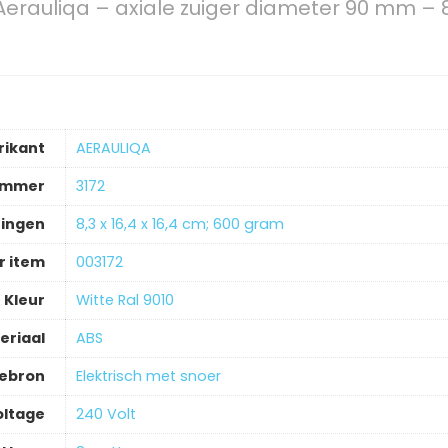
erauliqa – axiale zuiger diameter 90 mm – 
rikant
‎AERAULIQA
ummer
‎3172
ingen
‎8,3 x 16,4 x 16,4 cm; 600 gram
 item
‎003172
Kleur
‎Witte Ral 9010
eriaal
‎ABS
iebron
‎Elektrisch met snoer
oltage
‎240 Volt