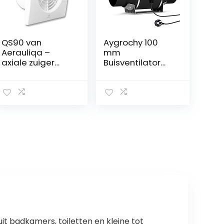
QS90 van
Aygrochy 100
Aerauliqa –
mm
axiale zuiger
Buisventilator
diameter 90
kanaalventilator
mm – 8 W – 60
,
m³/h – code
uitlaatventilator
003171
met variabele
snelheidsregelin
g,
afvoerventilator
voor
verwarming,
koeling, booster,
groeitenten,
hydrocultuur,
thuisgebruik,
ventilatie en
afvoerluchtventi
t badkamers, toiletten en kleine tot
lator.