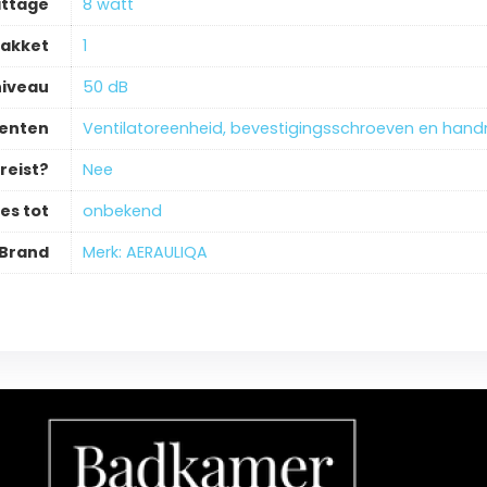
ttage
‎8 watt
pakket
‎1
niveau
‎50 dB
enten
‎Ventilatoreenheid, bevestigingsschroeven en handm
reist?
‎Nee
es tot
‎onbekend
Brand
Merk: AERAULIQA