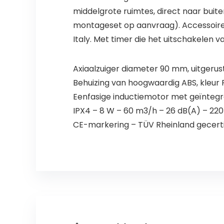
middelgrote ruimtes, direct naar bui
montageset op aanvraag). Accessoires 
Italy. Met timer die het uitschakelen v
Axiaalzuiger diameter 90 mm, uitgerus
Behuizing van hoogwaardig ABS, kleur 
Eenfasige inductiemotor met geïnte
IPX4 – 8 W – 60 m3/h – 26 dB(A) – 22
CE-markering – TÜV Rheinland gecerti