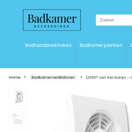
Search
for:
Badhanddoekhaken
Badkamerplanken
Home
Badkamerventilatoren
QS90T van Aerauliqa – a