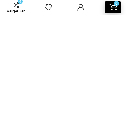
0
0
Vergelijken
Informatie
Contact
Klantenservice
Over ons
Onze webshops
Vacature
Blogs
Privacybeleid
Adverteren
Contact
badkamer-accessoires.nl