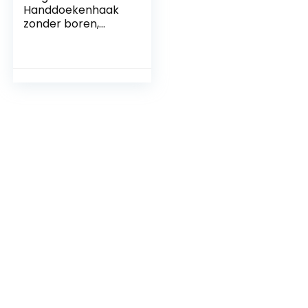
Handdoekenhaak
zonder boren,
haken, zelfklevend,
van roestvrij staal,
wandhaken,
zelfklevende
handdoekhouder
voor badkamer,
toilet, keuken
(zwart, 4 stuks)