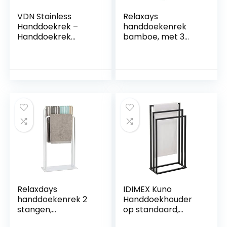
VDN Stainless
Relaxays
Handdoekrek –
handdoekenrek
Handdoekrek
bamboe, met 3
badkamer – Zwart
stangen, vrijstaand,
– Handdoekenrek –
groot, HBD 105 x 40
Handdoekhouder –
x 27 cm, houder
RVS
voor handdoeken,
natuur
Relaxdays
IDIMEX Kuno
handdoekenrek 2
Handdoekhouder
stangen,
op standaard,
handdoekhouder,
kledingrek voor