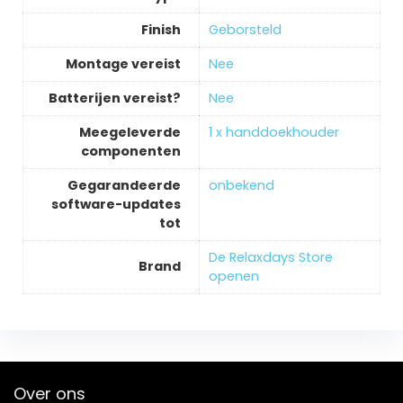
Finish
‎Geborsteld
Montage vereist
‎Nee
Batterijen vereist?
‎Nee
Meegeleverde
‎1 x handdoekhouder
componenten
Gegarandeerde
‎onbekend
software-updates
tot
De Relaxdays Store
Brand
openen
Over ons