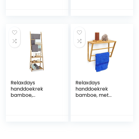
vrijstaand, U-vorm,
kleding en
voor
badkamer, met 3
badhanddoeken,
niveaus om te
HBD: 81x45x20 cm,
drogen op
wit
verschillende
hoogtes, metalen
frame, zwart gelakt
Relaxdays
Relaxdays
handdoekrek
handdoekrek
bamboe,
bamboe, met
inklapbaar,
plankje, voor aan
badkamerrek, 3
muur, met 3
planken, 3 stangen,
stangen, H x B x D:
4 haakjes, HxBxD:
ca. 30 x 42 x 20 cm,
152x53x31 cm,
natuur
natuur