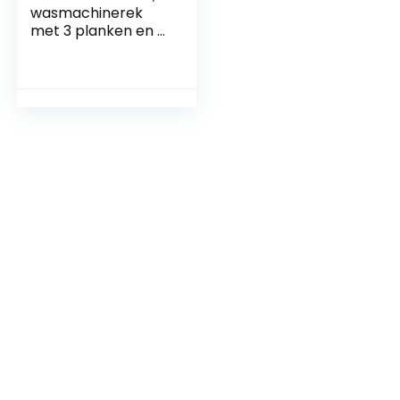
wasmachinerek
met 3 planken en 3
afneembare
haken,
badkamerrek voor
toilet, badkamer en
bijkeuken, 63 x 26,5
x 170 cm (grijs)