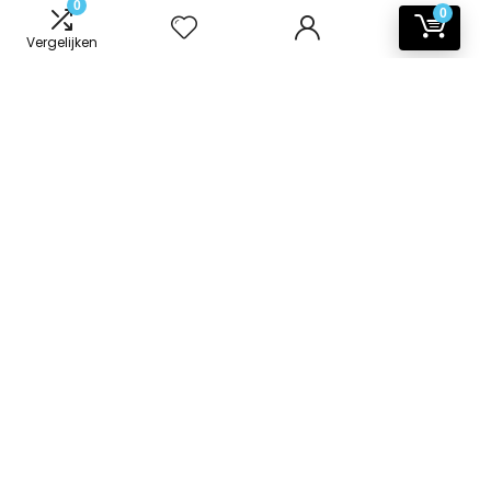
0
0
Vergelijken
Informatie
Contact
Klantenservice
Over ons
Onze webshops
Vacature
Blogs
Privacybeleid
Adverteren
Contact
badkamer-accessoires.nl