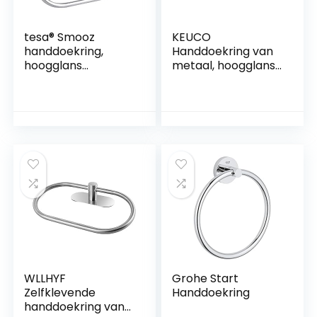
tesa® Smooz
KEUCO
handdoekring,
Handdoekring van
hoogglans
metaal, hoogglans
verchroomd
verchroomd, lijm of
metaal,
boren, 36cm,
zelfklevend, 130
handdoekhouder
mm x 185 mm x 50
voor badkamer en
mm
gastentoilet,
wandmontage,
plan
WLLHYF
Grohe Start
Zelfklevende
Handdoekring
handdoekring van