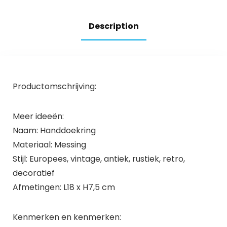
eenvoudig te
monteren met
Description
GROHE QuickGlue,
chroom
Productomschrijving:
Meer ideeën:
Naam: Handdoekring
Materiaal: Messing
Stijl: Europees, vintage, antiek, rustiek, retro,
decoratief
Afmetingen: L18 x H7,5 cm
Kenmerken en kenmerken: