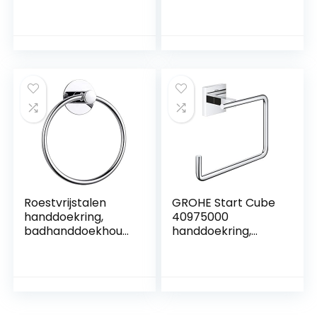
roestvrij staal
handdoekhouder
roestvrij badkamer
handdoekhouder
zonder boren
handdoekring
handdoekhouder
voor badkamer
keuken (wit)
Roestvrijstalen
GROHE Start Cube
handdoekring,
40975000
badhanddoekhoud
handdoekring,
er handdoekring, 16
badkamerhanddoe
cm, hangende
khouder (metaal,
handdoekhanger,
verborgen sluiting,
badkameraccessoi
inclusief schroeven
res voor keuken
en pluggen), maat
badkamers
193 mm, extra