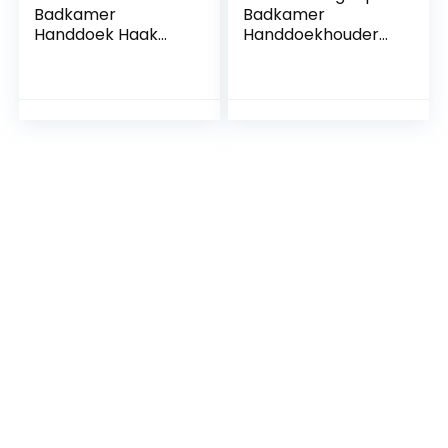
Badkamer
Badkamer
Handdoek Haak
Handdoekhouder
Zuignap Houder
voor Douche
Utility Douche
Zonder te Boren
Haken Hanger voor
Rvs Zuig
Handdoek Opslag
Handdoekringen
Keukengerei
Zwart Vacuüm
Vacuüm Zuignap
Ronde
Haken, Mat Zwart
Handdoekrails
Suction Towel
Aanrecht
Hooks Hanger
Handdoek Hanger
voor Keuken
Wandhouder