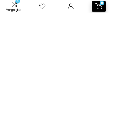
0
0
Vergelijken
Informatie
Contact
Klantenservice
Over ons
Onze webshops
Vacature
Blogs
Privacybeleid
Adverteren
Contact
badkamer-accessoires.nl