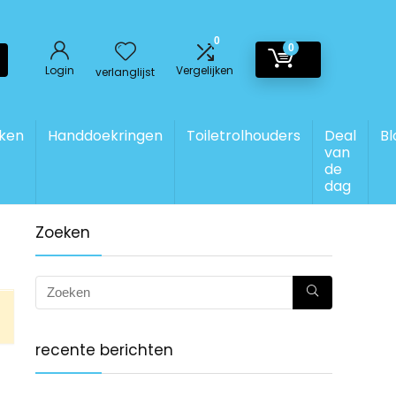
0
0
Login
Vergelijken
verlanglijst
ken
Handdoekringen
Toiletrolhouders
Deal
Bl
van
de
dag
Zoeken
recente berichten