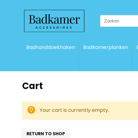
Search
for:
Badhanddoekhaken
Badkamerplanken
Cart
Your cart is currently empty.
RETURN TO SHOP