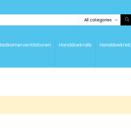
All categories
Badkamerventilatoren
Handdoekrails
Handdoekrek