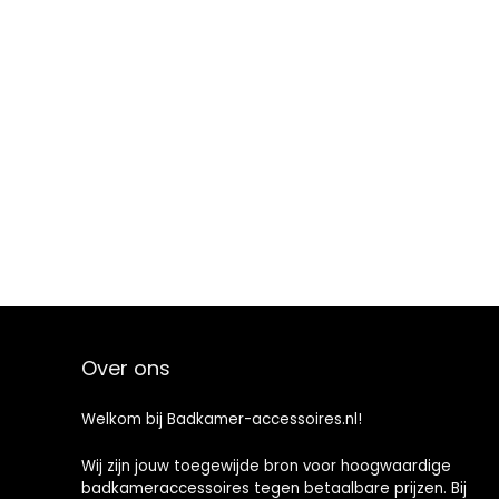
Over ons
Welkom bij Badkamer-accessoires.nl!
Wij zijn jouw toegewijde bron voor hoogwaardige
badkameraccessoires tegen betaalbare prijzen. Bij