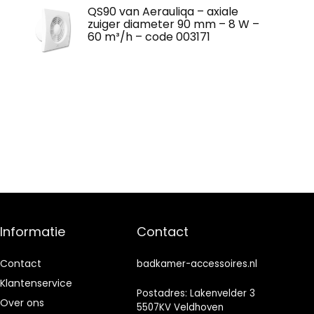
QS90 van Aerauliqa – axiale
zuiger diameter 90 mm – 8 W –
60 m³/h – code 003171
Informatie
Contact
Contact
badkamer-accessoires.nl
Klantenservice
Postadres: Lakenvelder 3
Over ons
5507KV Veldhoven