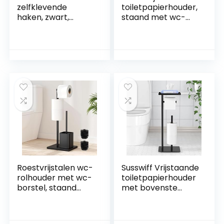
zelfklevende
toiletpapierhouder,
haken, zwart,
staand met wc-
handdoekhaken,
borstel,
keuken, badkamer,
toiletpapierhouder
haken zonder
met vochtige
boren, wandhaken
doekjes,
om op te hangen,
toiletpapierhouder
handdoekhaken
met wc-borstel,
om op te hangen,
staande wc-
kledinghaken,
rolhouder, met
wandhaken, extra
glazen plank(mat
sterk, roestvrij
zwart)
Roestvrijstalen wc-
Susswiff Vrijstaande
rolhouder met wc-
toiletpapierhouder
borstel, staand
met bovenste
(matzwart)
opbergvak, zwarte
toiletpapierhouder,
staande