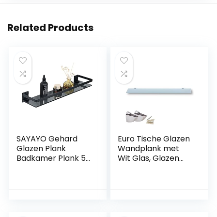
Related Products
SAYAYO Gehard
Euro Tische Glazen
Glazen Plank
Wandplank met
Badkamer Plank 50
Wit Glas, Glazen
CM met Rail
Plank voor
Roestvrij Staal Glas
Badkamers,
Plank
Heldere
Wandmontage, 7
Doucheplank met
MM Dikte Zwart
6mm ESG
Glas Matzwarte
Veiligheidsglas en