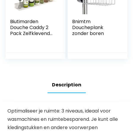
Biutimarden
Bnimtm
Douche Caddy 2
Doucheplank
Pack Zelfklevend
zonder boren
met Afvoergat
Roestvrij Staal
Badkamer Plank
Roestvrij Geen
Boren Badkamer
Opslag
Wandgemonteerd
e Douche Planken
Description
(30 cm & 40 cm,
Wit)
Optimaliseer je ruimte: 3 niveaus, ideaal voor
wasmachines en ruimtebesparend. Je kunt alle
kledingstukken en andere voorwerpen