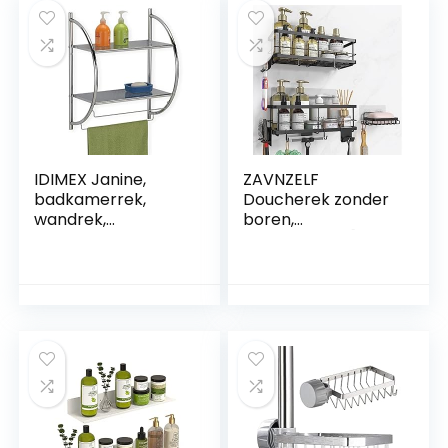
Afwerking,
Metalen Beugels,
EGDL1001-50-B
Verschillende
Maten (90 cm)
IDIMEX Janine,
ZAVNZELF
badkamerrek,
Doucherek zonder
wandrek,
boren,
handdoekhouder, 2
doucheplank [9
planken, van
afneembare
metaal,
badkamerautoritei
hoogwaardig
ten], roestvrij
verchroomd,
stalen badkamer-
chroom
organizer,
douchemand,
douchehouder, Z-
3-5, zwart