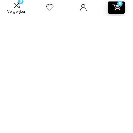
0
0
Vergelijken
Informatie
Contact
Klantenservice
Over ons
Onze webshops
Vacature
Blogs
Privacybeleid
Adverteren
Contact
badkamer-accessoires.nl