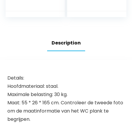
7MM Gehard
afneembare
Transparant Glas
badkamerautoritei
met Verchroomde
ten], roestvrij
Plank Beugels
stalen badkamer-
380MM Lengte,
organizer,
EGBL1012R-C-2P
douchemand,
douchehouder, Z-
Description
3-5, zwart
Details:
Hoofdmateriaal: staal.
Maximale belasting: 30 kg.
Maat: 55 * 26 * 165 cm. Controleer de tweede foto
om de maatinformatie van het WC plank te
begrijpen.