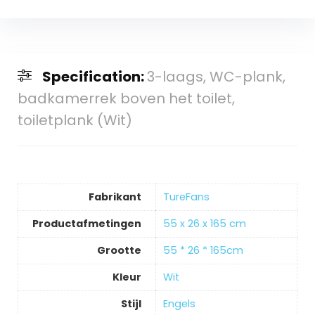
Specification:
3-laags, WC-plank,
badkamerrek boven het toilet,
toiletplank (Wit)
Fabrikant
‎TureFans
Productafmetingen
‎55 x 26 x 165 cm
Grootte
‎55 * 26 * 165cm
Kleur
‎Wit
Stijl
‎Engels