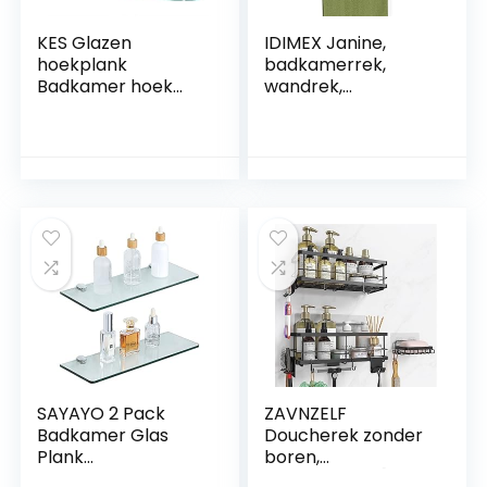
KES Glazen
IDIMEX Janine,
hoekplank
badkamerrek,
Badkamer hoek
wandrek,
doucheplank
handdoekhouder, 2
Gehard glazen
planken, van
plank met rail SUS
metaal,
304 roestvrij staal
hoogwaardig
Wandmontage
verchroomd,
Geborstelde
chroom
afwerking 2-pack,
BGS2101A-2-P2
SAYAYO 2 Pack
ZAVNZELF
Badkamer Glas
Doucherek zonder
Plank
boren,
Wandmontage
doucheplank [9