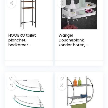
HOOBRO toilet
Wangel
planchet,
Doucheplank
badkamer
zonder boren,
planchet,
doucheplank met 5
wasmachine
haken, zelfklevend
planchet, 3-tier
badkamerrek met
open planken,
gepatenteerde lijm,
badkamer plank,
badkamerorganize
badkamer
r, wandmontage,
opbergkast,
rek voor badkamer
ruimtebesparend,
en keuken
eenvoudige
montage, vintage
bruin-zwart
EBF41TS01