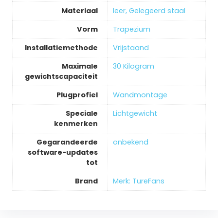
Materiaal
‎leer, Gelegeerd staal
Vorm
‎Trapezium
Installatiemethode
‎Vrijstaand
Maximale
‎30 Kilogram
gewichtscapaciteit
Plugprofiel
‎Wandmontage
Speciale
‎Lichtgewicht
kenmerken
Gegarandeerde
‎onbekend
software-updates
tot
Brand
Merk: TureFans