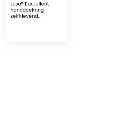
tesa® Exxcellent
handdoekring,
zelfklevend,
verchroomd,
tijdloos ontwerp, 61
mm x 202 mm x 151
mm