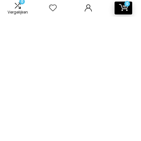
0
0
Vergelijken
Informatie
Contact
Klantenservice
Over ons
Onze webshops
Vacature
Blogs
Privacybeleid
Adverteren
Contact
badkamer-accessoires.nl