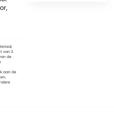
or,
teriaal,
t van 3.
van de
e
ok aan de
en,
andere