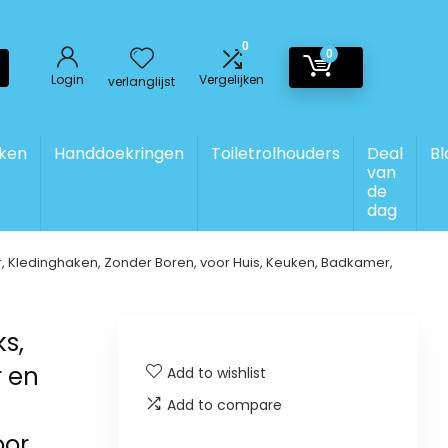
0
0
Login
Vergelijken
verlanglijst
ken
Handdoekringen
Toiletrolhouders
Deal
Bl
van
de
dag
Kledinghaken, Zonder Boren, voor Huis, Keuken, Badkamer,
s,
 en
Add to wishlist
Add to compare
oor