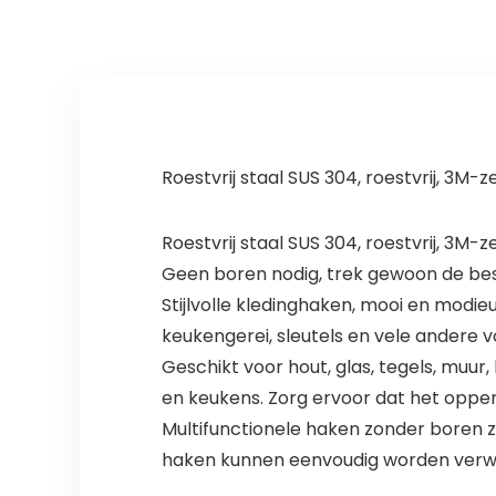
aken 3M Lijm, 4
roestvrij staal,
Stuks, 304
waterdicht,
Roestvrij Staal,
roestvrij, ideaal
Zwart
voor thuis,
keuken,
badkamer
Roestvrij staal SUS 304, roestvrij, 3M-
Roestvrij staal SUS 304, roestvrij, 3M-
Geen boren nodig, trek gewoon de be
Stijlvolle kledinghaken, mooi en modi
keukengerei, sleutels en vele andere
Geschikt voor hout, glas, tegels, mu
en keukens. Zorg ervoor dat het opper
Multifunctionele haken zonder boren z
haken kunnen eenvoudig worden verwi