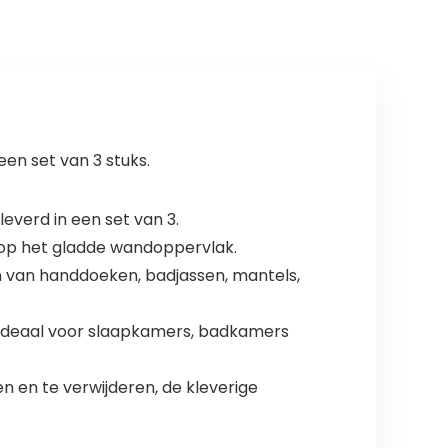
uder, voor
haken,
glasdiktes van
zelfklevend,
6-12 m,
wandhaak,
roestvrijstalen
klassiek design
handdoekhaken
een set van 3 stuks.
leverd in een set van 3.
 op het gladde wandoppervlak.
en van handdoeken, badjassen, mantels,
. Ideaal voor slaapkamers, badkamers
n en te verwijderen, de kleverige