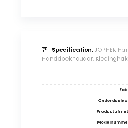
Specification:
JOPHEK Han
Handdoekhouder, Kledinghaken
Fab
Onderdeeln
Productafmet
Modelnummer