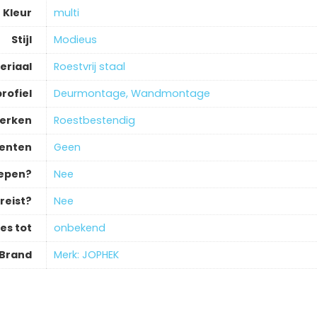
Kleur
‎multi
Stijl
‎Modieus
eriaal
‎Roestvrij staal
rofiel
‎Deurmontage, Wandmontage
merken
‎Roestbestendig
enten
‎Geen
repen?
‎Nee
reist?
‎Nee
es tot
‎onbekend
Brand
Merk: JOPHEK