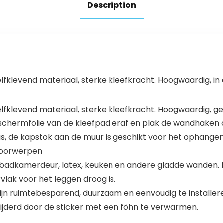
Handdoek
60x18x33mm
Description
Hanger Jas
Zwart
Gewaad Geen
Boor Mat Zwart
2 Stks
zelfklevend materiaal, sterke kleefkracht. Hoogwaardig, in 
zelfklevend materiaal, sterke kleefkracht. Hoogwaardig, ge
schermfolie van de kleefpad eraf en plak de wandhaken
eus, de kapstok aan de muur is geschikt voor het ophang
 voorwerpen
ur, badkamerdeur, latex, keuken en andere gladde wanden
vlak voor het leggen droog is.
ijn ruimtebesparend, duurzaam en eenvoudig te installere
jderd door de sticker met een föhn te verwarmen.