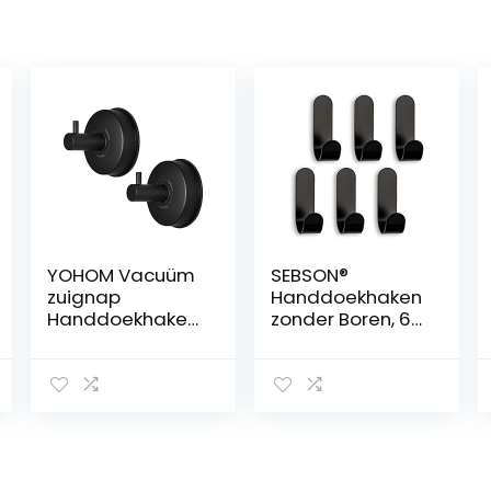
YOHOM Vacuüm
SEBSON®
zuignap
Handdoekhaken
Handdoekhaken
zonder Boren, 6
Rvs Badkamer
Stuks
Zuighaken
Zelfklevende
Sucker Douche
Haken voor
Haak Zuig
Badkamer en
Handdoekhoude
Keuken,
r voor Keuken
Handdoekhoude
Muur Heavy Duty
r Roestvrij Staal