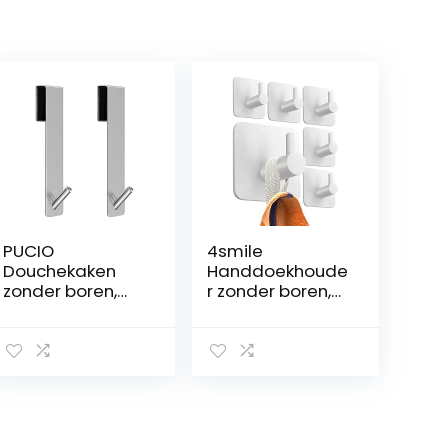
PUCIO
4smile
Douchekaken
Handdoekhoude
zonder boren,
r zonder boren,
haken voor
set van 6 – witte
douchewand,
handdoekhaken
set van 2 met
badkamer
rubberen
roestvrij als
bescherming,
praktische
deurhaken voor
kleefhaken –
douchewandho
hoogwaardige