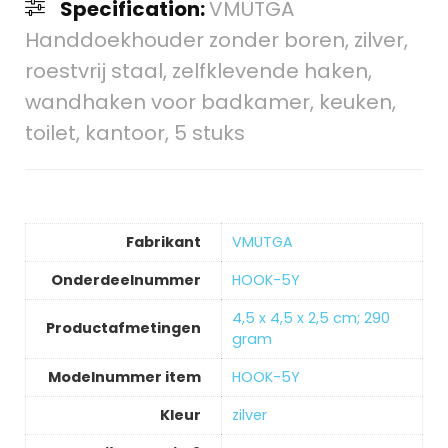
Specification:
VMUTGA
Handdoekhouder zonder boren, zilver,
roestvrij staal, zelfklevende haken,
wandhaken voor badkamer, keuken,
toilet, kantoor, 5 stuks
Fabrikant
‎VMUTGA
Onderdeelnummer
‎HOOK-5Y
‎4,5 x 4,5 x 2,5 cm; 290
Productafmetingen
gram
Modelnummer item
‎HOOK-5Y
Kleur
‎zilver