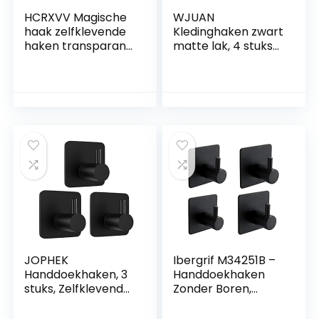
HCRXVV Magische
WJUAN
haak zelfklevende
Kledinghaken zwart
haken transparant
matte lak, 4 stuks
met schraper 24
53 mm ronde
stuks (10 kg max),
kapstokhaken,
haak
verbeterde
handdoekhaak
modellen roestvrij
zelfklevend zonder
stalen wandhaken,
boren, naadloos
haken
waterdicht
wandhaak voor
keuken, badkamer,
deurwand
JOPHEK
Ibergrif M34251B –
Handdoekhaken, 3
Handdoekhaken
stuks, Zelfklevende
Zonder Boren,
Haken, Badkamer
Zelfklevend
en Keuken,
Wandhaken,