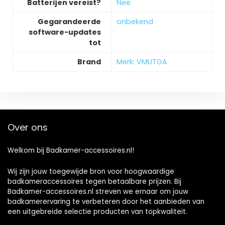
Batterijen vereist?
‎Nee
Gegarandeerde
‎onbekend
software-updates
tot
Brand
Merk: VMUTGA
Over ons
Welkom bij Badkamer-accessoires.nl!
Wij zijn jouw toegewijde bron voor hoogwaardige
badkameraccessoires tegen betaalbare prijzen. Bij
Badkamer-accessoires.nl streven we ernaar om jouw
badkamerervaring te verbeteren door het aanbieden van
een uitgebreide selectie producten van topkwaliteit.