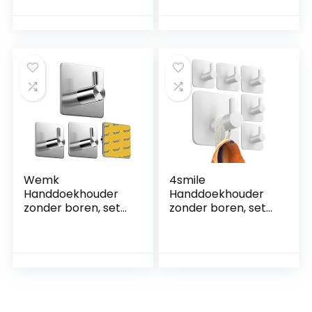
Handdoekhouder,
Kledinghaken, Voor
Kledinghaken,
Badkamer En
Zonder Boren, voor
Keuken,
Huis, Keuken,
Badhanddoekhake
Badkamer,
n 3M Lijm, 4 Stuks,
Kantoor, Zwart
304 Roestvrij Staal,
Zwart
Wemk
4smile
Handdoekhouder
Handdoekhouder
zonder boren, set
zonder boren, set
van 4 – haken,
van 6 – witte
zelfklevend, extra
handdoekhaken
sterk, met Tesa-
badkamer roestvrij
kleefpads,
als praktische
handdoekhaak,
kleefhaken –
badkamer, roestvrij
hoogwaardige
staal, waterdicht,
haken, zelfklevend,