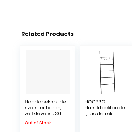
Related Products
Handdoekhoude
HOOBRO
r zonder boren,
Handdoekladde
zelfklevend, 304
r, ladderrek,
geborsteld
handdoekstand
Out of Stock
roestvrij staal,
aard met 5
33 cm,
afneembare