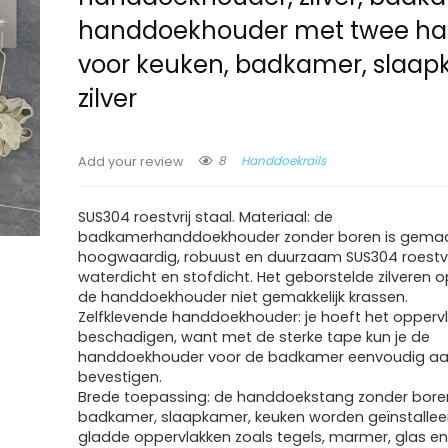
handdoekhouder met twee ha
voor keuken, badkamer, slaap
zilver
8
Handdoekrails
Add your review
SUS304 roestvrij staal. Materiaal: de
badkamerhanddoekhouder zonder boren is gemaa
hoogwaardig, robuust en duurzaam SUS304 roestvri
waterdicht en stofdicht. Het geborstelde zilveren o
de handdoekhouder niet gemakkelijk krassen.
Zelfklevende handdoekhouder: je hoeft het oppervl
beschadigen, want met de sterke tape kun je de
handdoekhouder voor de badkamer eenvoudig aa
bevestigen.
Brede toepassing: de handdoekstang zonder boren 
badkamer, slaapkamer, keuken worden geïnstallee
gladde oppervlakken zoals tegels, marmer, glas en