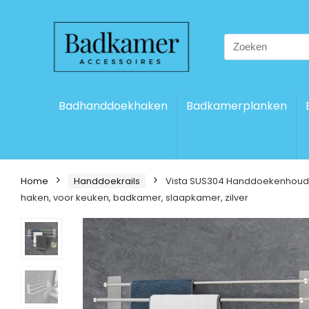
Search
for:
Badhanddoekhaken
Badkamerplanken
Home
Handdoekrails
Vista SUS304 Handdoekenhouder,
haken, voor keuken, badkamer, slaapkamer, zilver