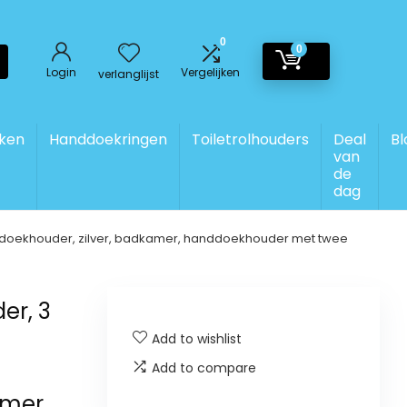
0
0
Login
Vergelijken
verlanglijst
ken
Handdoekringen
Toiletrolhouders
Deal
Bl
van
de
dag
anddoekhouder, zilver, badkamer, handdoekhouder met twee
er, 3
Add to wishlist
Add to compare
amer,