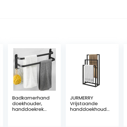
Badkamerhand
JURMERRY
doekhouder,
Vrijstaande
handdoekrek
handdoekhoude
mat zwart
r, standaard en
handdoekstang
handdoekdroog
met
rek met 3-laags