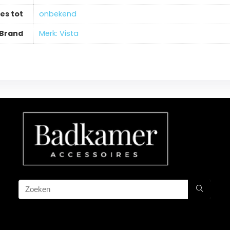
es tot
‎onbekend
Brand
Merk: Vista