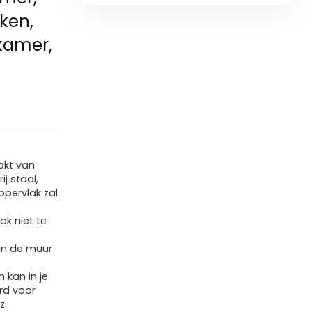
ken,
kamer,
kt van
j staal,
ppervlak zal
ak niet te
n de muur
kan in je
rd voor
z.