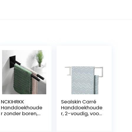
NCKIHRKK
Sealskin Carré
Handdoekhoude
Handdoekhoude
r zonder boren,
r, 2-voudig, voor
handdoekhoude
het opbergen
r twee armen
van 2 grote
badkamer
handdoeken,