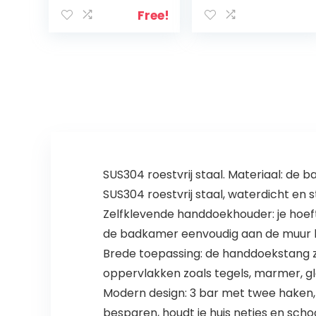
handdoekhoude
haken, stabiel,
Free!
r,
ruimtebesparen
badkamerwand,
d, voor ingang
handdoekhoude
van de foyer,
r, geen boor,
badkamer,
handdoekhoude
werkkamer,
r, zilver, voor
slaapkamer,
badkamer,
eenvoudige
keuken
montage, zwart
EBK62CJ01
SUS304 roestvrij staal. Materiaal: 
SUS304 roestvrij staal, waterdicht en 
Zelfklevende handdoekhouder: je hoef
de badkamer eenvoudig aan de muur 
Brede toepassing: de handdoekstang z
oppervlakken zoals tegels, marmer, gl
Modern design: 3 bar met twee haken
besparen, houdt je huis netjes en scho