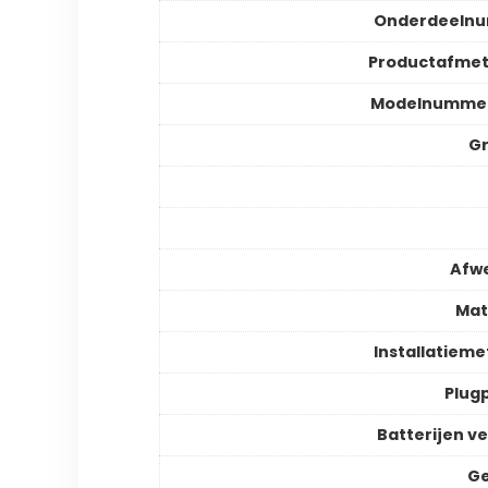
Onderdeeln
Productafmet
Modelnummer
Gr
Afw
Mat
Installatiem
Plugp
Batterijen ve
Ge