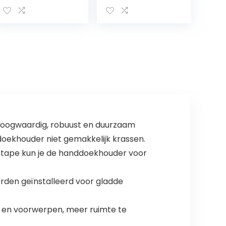
wandmontage
ideaal voor
met 2
kleine
installatiemetho
badkamers en
den,
gastentoilet,
handdoekhoude
handdoekstang
r zwart mat
voor
roestvrij staal
wandbevestigin
voor badkamer
g, metaal, mat
keuken 39 cm
zwart
gepoedercoat
hoogwaardig, robuust en duurzaam
ddoekhouder niet gemakkelijk krassen.
e tape kun je de handdoekhouder voor
rden geïnstalleerd voor gladde
 en voorwerpen, meer ruimte te