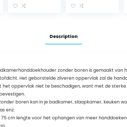
handdoekhoude
handdoekstand
rs en
aard voor
haakdesign,
badkamer en
handdoekhoude
handdoek, zwart
r wand,
handdoekhoude
Description
r zonder boren
(50 cm, twee
stangen)
de badkamerhanddoekhouder zonder boren is gemaakt van 
stofdicht. Het geborstelde zilveren oppervlak zal de han
t het oppervlak niet te beschadigen, want met de sterk
bevestigen.
onder boren kan in je badkamer, slaapkamer, keuken wo
as enz.
, 75 cm lengte voor het ophangen van meer handdoeken
on.