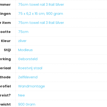
ummer
‎75cm towel rail 3 Rail Silver
ingen
‎75 x 6,2 x 16 cm; 900 gram
 item
‎75cm towel rail 3 Rail Silver
ootte
‎75cm
Kleur
‎zilver
Stijl
‎Modieus
erking
‎Geborsteld
eriaal
‎Roestvrij staal
ethode
‎Zelfklevend
rofiel
‎Wandmontage
reist?
‎Nee
wicht
‎900 Gram