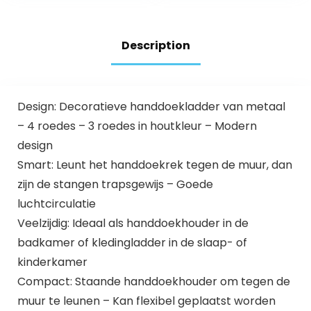
verschillende
Snelle Droging, 5
hoogtes, metalen
Balken,
frame, zwart gelakt
Automatische
Description
Uitschakeling,
Compact en
Veelzijdig.
Design: Decoratieve handdoekladder van metaal
– 4 roedes – 3 roedes in houtkleur – Modern
design
Smart: Leunt het handdoekrek tegen de muur, dan
zijn de stangen trapsgewijs – Goede
luchtcirculatie
Veelzijdig: Ideaal als handdoekhouder in de
badkamer of kledingladder in de slaap- of
kinderkamer
Compact: Staande handdoekhouder om tegen de
muur te leunen – Kan flexibel geplaatst worden