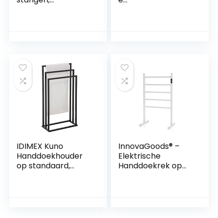
handdoekhouder,
Badkamerhanddoe
vrijstaand, U-vorm,
kenrek, Keuken,
voor
Doucheruimte,
badhanddoeken,
Hotel 3-laags
HBD: 81x45x20 cm,
Handdoekhanger,
wit
Ruimte Aluminium
Antiroest Zwart
Handdoekenrek
(Size : 80cm)
IDIMEX Kuno
InnovaGoods® –
Handdoekhouder
Elektrische
op standaard,
Handdoekrek op
kledingrek voor
Vloer of Muur
kleding en
Racwel, Elektrische
badkamer, met 3
Handdoekdroger,
niveaus om te
Wit, Modern en
drogen op
Elegant Ontwerp,