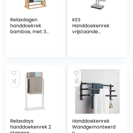
Relaxdagen
KES
handdoekrek
Handdoekenrek
bamboe, met 3
vrijstaande
stangen, voor
handdoekhouder
badkamer, staand,
voor badkamer, 2-
handdoekhouder
laags
HBD: 84 x 48 x 26
handdoekenrek
cm, natuur
met gewogen
basis, SUS304
roestvrij staal
geborsteld
afwerking, BTH221-
2
Relaxdays
Handdoekenrek
handdoekenrek 2
Wandgemonteerd
stangen,
e