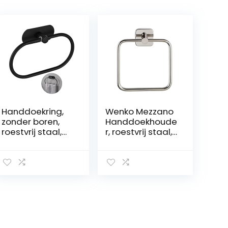
Handdoekring,
Wenko Mezzano
zonder boren,
Handdoekhoude
roestvrij staal,
r, roestvrij staal,
handdoekhoude
glanzend, 16 x 18
r, ovale
x 5,5 cm
handdoekring,
wandmontage,
zelfklevende
handdoekhoude
r, zwart,
handdoekhaak,
badkameracces