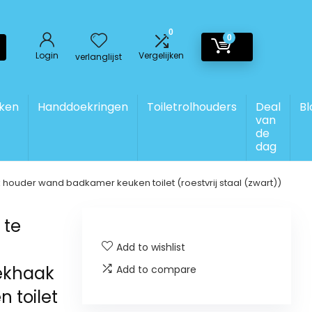
0
0
Login
Vergelijken
verlanglijst
ken
Handdoekringen
Toiletrolhouders
Deal
Bl
van
de
dag
er wand badkamer keuken toilet (roestvrij staal (zwart))
 te
Add to wishlist
ekhaak
Add to compare
 toilet