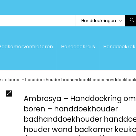
Handdoekringen
Badkamerventilatoren
Handdoekrails
Handdoekrek
 te boren – handdoekhouder badhanddoekhouder handdoekhaak houd
Ambrosya – Handdoekring om
boren – handdoekhouder
badhanddoekhouder handdo
houder wand badkamer keuken