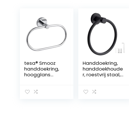
tesa® Smooz
Handdoekring,
handdoekring,
handdoekhoude
hoogglans
r, roestvrij staal,
verchroomd
handdoekhoude
metaal,
r, rond, voor
zelfklevend, 130
badkamer,
mm x 185 mm x
woonkamer,
50 mm
keuken, mat
zwart