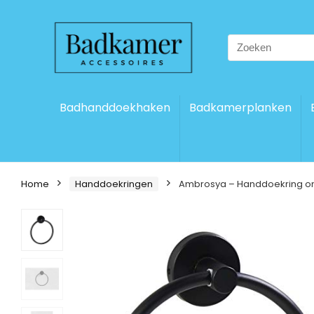
Search
for:
Badhanddoekhaken
Badkamerplanken
Home
Handdoekringen
Ambrosya – Handdoekring om