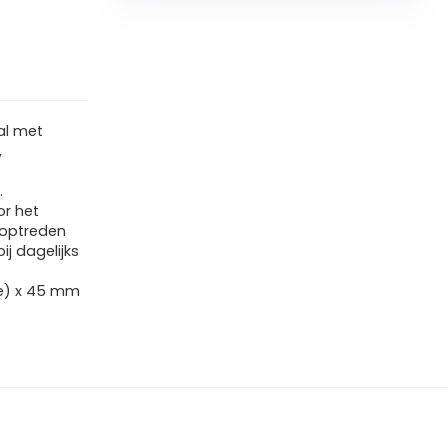
al met
,
.
or het
 optreden
ij dagelijks
te) x 45 mm