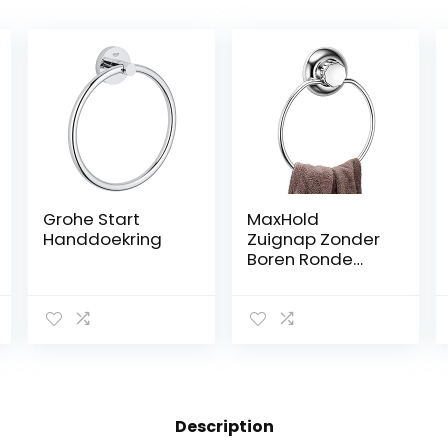
Grohe Start
MaxHold
Handdoekring
Zuignap Zonder
Boren Ronde
Handdoekring –
Vacuümsystee
m – Roestvrij
Staal Nooit
Roest – Voor
Badkamer en
Keuken
Description