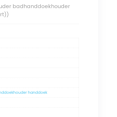
ouder badhanddoekhouder
rt))
anddoekhouder handdoek