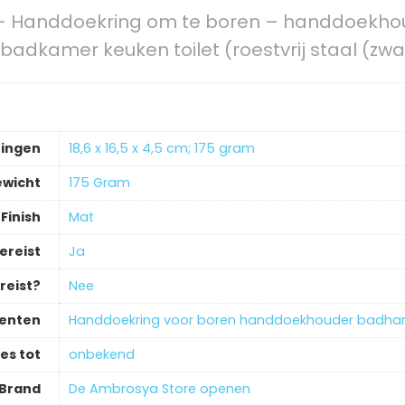
– Handdoekring om te boren – handdoekh
kamer keuken toilet (roestvrij staal (zwa
ingen
‎18,6 x 16,5 x 4,5 cm; 175 gram
ewicht
‎175 Gram
Finish
‎Mat
ereist
‎Ja
reist?
‎Nee
enten
‎Handdoekring voor boren handdoekhouder badh
es tot
‎onbekend
Brand
De Ambrosya Store openen