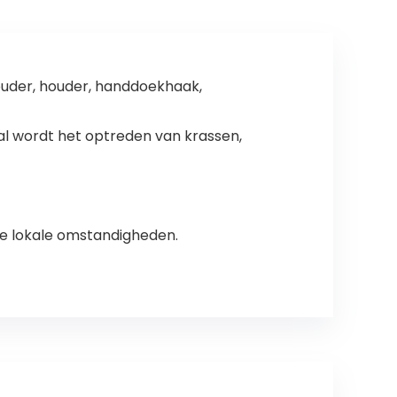
soires,
handdoekstang
voor badkamer,
houder, houder, handdoekhaak,
aal wordt het optreden van krassen,
e lokale omstandigheden.