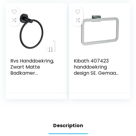
Modern Design
zilvergrijs(15.4in)
Rvs Handdoekring,
Kibath 407423
Zwart Matte
handdoekring
Badkamer
design SE. Gemaakt
Keukenhanddoekh
van roestvrij staal
ouder, Badkamer
en glanzende
Accessoires
chroomafwerking,
Hangende
vierkante vormen.
HanddoekHanger
Bevestiging met
Ronde
schroeven.
Handdoekenrek
6.49in/16.5cm
Description