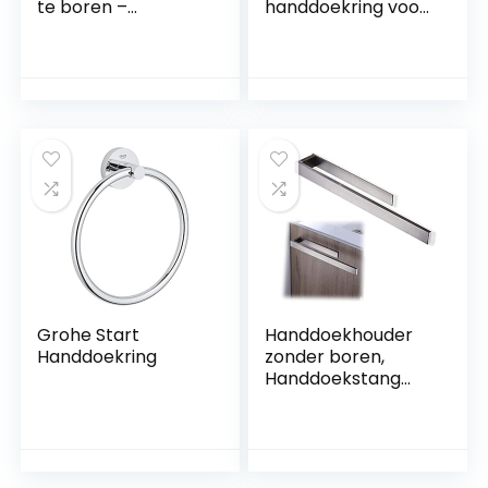
te boren –
handdoekring voor
handdoekhouder
badkamer |
badhanddoekhoud
Handdoekhouder
er handdoekhaak
voor het opbergen
houder wand
van
badkamer keuken
badhanddoeken |
toilet (roestvrij
Wandmontage
staal (zwart))
Heavy Duty Modern
roestvrijstalen
handdoekrek voor
badkamer |
Badkamer
handdoekhouder
Grohe Start
Handdoekhouder
Handdoekring
zonder boren,
Handdoekstang
zelvklevend voor
badkamer &
keuken,
Handdoekring,
Handdoekenrek,