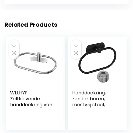
Related Products
WLLHYF
Handdoekring,
Zelfklevende
zonder boren,
handdoekring van
roestvrij staal,
roestvrij staal
handdoekhouder,
handdoekhouder
ovale
roestvrij badkamer
handdoekring,
handdoekhouder
wandmontage,