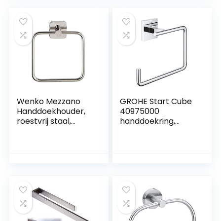
zonder boren
zelfklevende
handdoekring
handdoekhouder,
handdoekhouder
zwart,
voor badkamer
handdoekhaak,
keuken (wit)
badkameraccessoi
res,
handdoekstang
voor badkamer,
Wenko Mezzano
GROHE Start Cube
Handdoekhouder,
40975000
roestvrij staal,
handdoekring,
glanzend, 16 x 18 x
badkamerhanddoe
5,5 cm
khouder (metaal,
verborgen sluiting,
inclusief schroeven
en pluggen), maat
193 mm, extra
eenvoudig te
monteren met
GROHE QuickGlue,
chroom