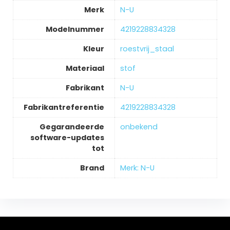
Merk
‎N-U
Modelnummer
‎4219228834328
Kleur
‎roestvrij_staal
Materiaal
‎stof
Fabrikant
‎N-U
Fabrikantreferentie
‎4219228834328
Gegarandeerde
‎onbekend
software-updates
tot
Brand
Merk: N-U