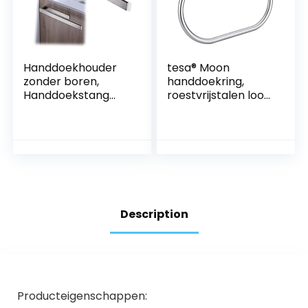
Handdoekhouder
tesa® Moon
zonder boren,
handdoekring,
Handdoekstang
roestvrijstalen look,
zelvklevend voor
zelfklevend, 53 mm
badkamer &
x 184 mm x 130 mm
keuken,
Handdoekring,
Handdoekenrek,
Modern Design
zilvergrijs(15.4in)
Description
Producteigenschappen: