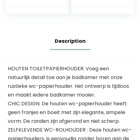
toiletpapierrol,
toiletpapierhouder
bevestigen zonder
met vochtige
boren met
doekjesbox,
kleefpadsysteem,
toiletpapierhouder
houder van
met wc-borstel,
roestvrij staal, 14 x
wc-garnituur met
Description
11,4 x 6,2 cm,
toiletpapierhouder,
glanzend
staand en
toiletborstel
HOUTEN TOILETPAPIERHOUDER: Voeg een
natuurlijk detail toe aan je badkamer met onze
rustieke wc-papierhouder. Het ontwerp is tijdloos
en maakt iedere badkamer mooier.
CHIC DESIGN: De houten wc-papierhouder heeft
geen franjes en boeit met zijn elegante, simpele
vorm. De randen zijn afgerond en niet scherp.
ZELFKLEVENDE WC-ROLHOUDER : Deze houten wc-
papierhouders, is eenvoudig zonder boren aan de