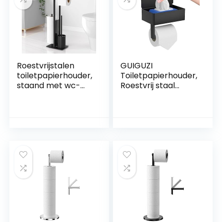
Roestvrijstalen
GUIGUZI
toiletpapierhouder,
Toiletpapierhouder,
staand met wc-
Roestvrij staal
borstel,
Toiletrolhouder
toiletpapierhouder
met vochtige
met vochtige
doekjesbox,
doekjes,
zelfklevende wc
toiletpapierhouder
rolhouder zonder
met wc-borstel,
boren,
staande wc-
wandmontage
rolhouder, met
papierhouder voor
glazen plank(mat
keuken en
zwart)
badkamer zwart