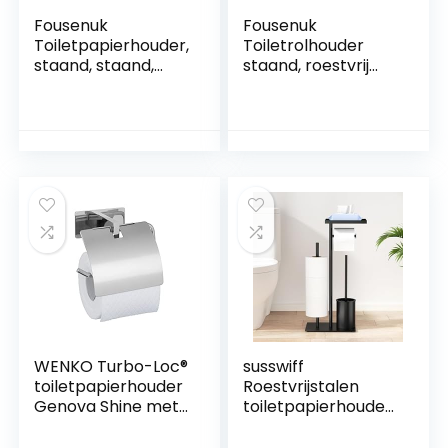
Fousenuk
Fousenuk
Toiletpapierhouder,
Toiletrolhouder
staand, staand,
staand, roestvrij
wc-rolhouder
stalen wc-
zonder boren,
rolhouder staand,
vrijstaande wc-
wc-rolhouder
rolhouder,
zonder boren,
toiletrolhouder,
vrijstaande wc-
toiletpapieropslag
rolhouder,
(zilver)
toiletrolhouder,
toiletpapieropslag
(zwart)
WENKO Turbo-Loc®
susswiff
toiletpapierhouder
Roestvrijstalen
Genova Shine met
toiletpapierhouder,
deksel,
staand met wc-
wandhouder voor
borstel,