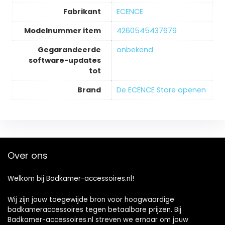
Fabrikant
‎ECENCE
Modelnummer item
‎4260545437679
Gegarandeerde
‎onbekend
software-updates
tot
Brand
De ECENCE Store openen
Over ons
Welkom bij Badkamer-accessoires.nl!
Wij zijn jouw toegewijde bron voor hoogwaardige
badkameraccessoires tegen betaalbare prijzen. Bij
Badkamer-accessoires.nl streven we ernaar om jouw