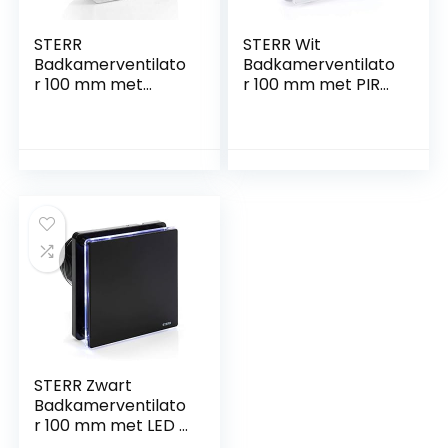
STERR
STERR Wit
Badkamerventilato
Badkamerventilato
r 100 mm met
r 100 mm met PIR
terugslagklep zilver
Stille
Silent
Badkamerventilato
badkamerventilato
r – Moderne
r – moderne
Badkamerventilato
ventilator in de
r –
badkamer –
Badkamerventilato
badkamerventilato
r
r 100 mm
STERR Zwart
Badkamerventilato
r 100 mm met LED +
TIMER Stille