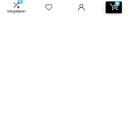
0
0
Vergelijken
Informatie
Contact
Klantenservice
Over ons
Onze webshops
Vacature
Blogs
Privacybeleid
Adverteren
Contact
badkamer-accessoires.nl