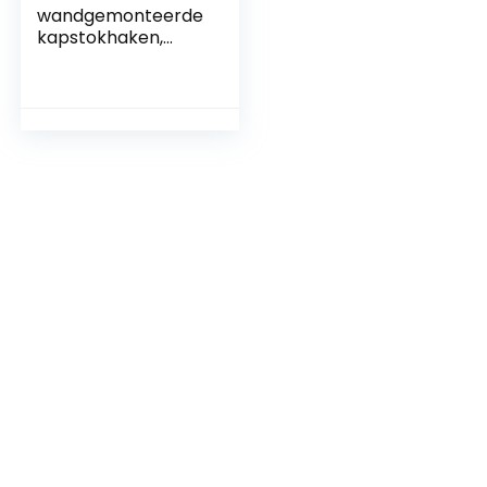
wandgemonteerde
kapstokhaken,
zwarte
sleutelhaken,
metalen retro deur
kledinghaak, enkele
kleerhanger voor
achterkant van de
deur, om op te
hangen in de
slaapkamer,
badkamer of
keuken