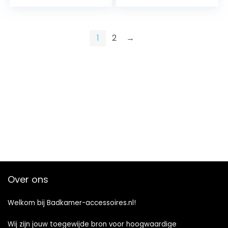
krachtige metalen
wandventilator
met EU-stekker,
voor keuken,
1
2
→
badkamer, garage,
kelder, wit
Over ons
Welkom bij Badkamer-accessoires.nl!
Wij zijn jouw toegewijde bron voor hoogwaardige