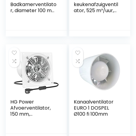
Badkamerventilato
keukenafzuigventil
r, diameter 100 mm,
ator, 525 m³/uur,
voor ventilatie in
roestvrijstalen
badkamer en toilet
ventilatie-
tegen vocht, stille
ventilator met UK-
ventilator,
stekker,
kunststof, wit
geluidsarme
afzuigkap met
terugtrekkingsdem
per voor thuis,
badkamer, garage,
zwart
HG Power
Kanaalventilator
Afvoerventilator,
EURO 1 DOSPEL
150 mm,
Ø100 fi 100mm
badkamerventilato
r, stil, 525 m³/u, met
terugloopklep,