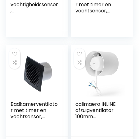
vochtigheidssensor
r met timer en
,
vochtsensor,
badkamerafzuigka
diameter 100 mm,
p, ultrastil,
ventilator met
esthetisch, elegant,
kogellagers,
slank ontwerp,
ventilator voor
douche-kelder,
efficiënte ventilatie
toiletventilator,
in de badkamer,
dkamerrek,
krachtige
keuken, toilet
ventilatie,
vochtdampcontrol
e,
stoomverwijderaar
Badkamerventilato
calimaero INLINE
r met timer en
afzuigventilator
vochtsensor,
100mm
diameter 125 mm,
buisventilator met
ventilator voor
terugslagklep
efficiënte ventilatie
badkamer