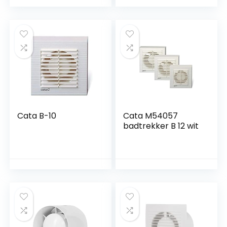
in de badkamer,
ventilator growbox
keuken, toilet
130 m³/h, 12Watt /
34dB /
spatwaterdicht/ku
nststof
Cata B-10
Cata M54057
badtrekker B 12 wit