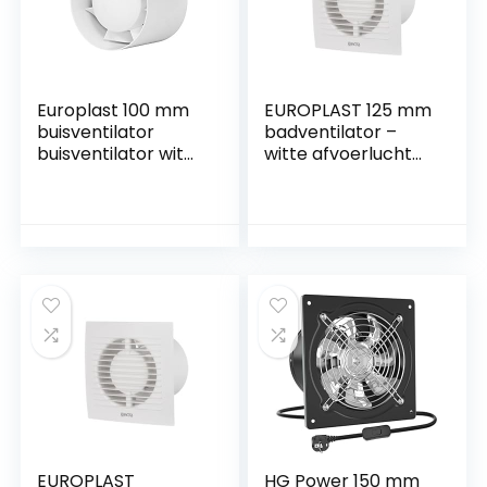
Europlast 100 mm
EUROPLAST 125 mm
buisventilator
badventilator –
buisventilator wit
witte afvoerlucht
kanaalventilator
ventilator
tussenbouw
afvoerventilator
ventilator
wandventilator
ventilator
badkamer
inschuifventilator
wandventilator
AB-kunststof
EUROPLAST
HG Power 150 mm