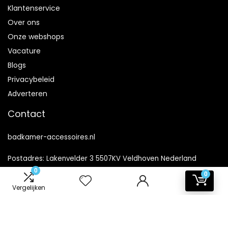
Klantenservice
Over ons
Onze webshops
Vacature
Blogs
Privacybeleid
Adverteren
Contact
badkamer-accessoires.nl
Postadres: Lakenvelder 3 5507KV Veldhoven Nederland
0
0
KVK: 88360687
Vergelijken
E-mail:
info@badkamer-accessoires.nl