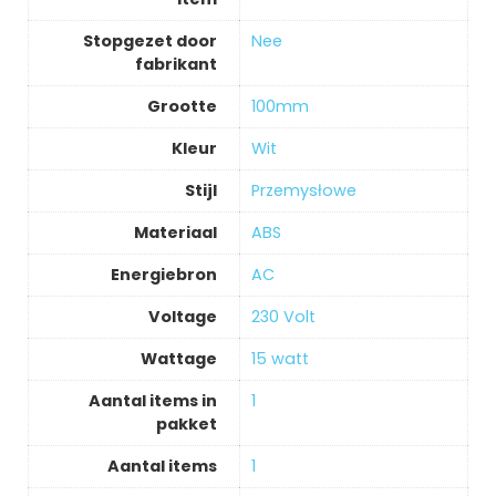
Stopgezet door
‎Nee
fabrikant
Grootte
‎100mm
Kleur
‎Wit
Stijl
‎Przemysłowe
Materiaal
‎ABS
Energiebron
‎AC
Voltage
‎230 Volt
Wattage
‎15 watt
Aantal items in
‎1
pakket
Aantal items
‎1