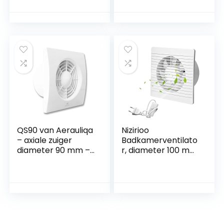
Tegen Vocht en
slang, met ventiel
Schimmel – met
voor hydrocultuur,
Lichtschakelaar en
toiletten,
Timer – 100mm
aanbouwgordijnen,
Diameter
badkamer, keuken
QS90 van Aerauliqa
Nizirioo
– axiale zuiger
Badkamerventilato
diameter 90 mm –
r, diameter 100 mm,
8 W – 60 m³/h –
wandventilator,
code 003171
afvoerventilator,
badkamerventilato
r met
kabelschakelaar,
wandmontage, wc-
ventilator,