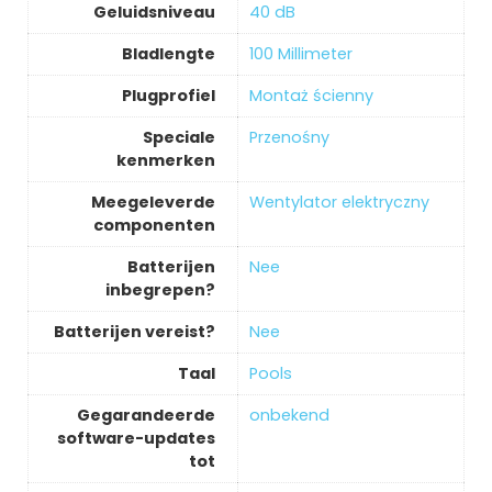
Geluidsniveau
‎40 dB
Bladlengte
‎100 Millimeter
Plugprofiel
‎Montaż ścienny
Speciale
‎Przenośny
kenmerken
Meegeleverde
‎Wentylator elektryczny
componenten
Batterijen
‎Nee
inbegrepen?
Batterijen vereist?
‎Nee
Taal
‎Pools
Gegarandeerde
‎onbekend
software-updates
tot