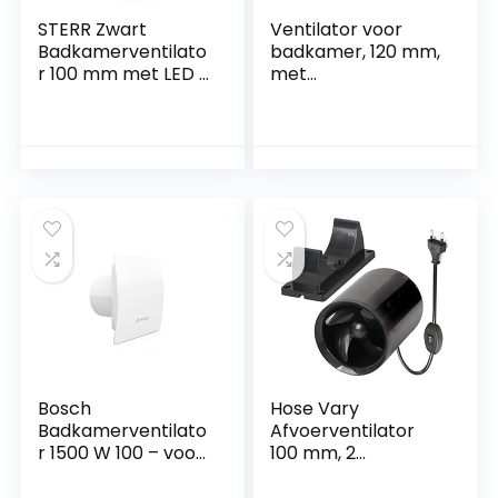
STERR Zwart
Ventilator voor
Badkamerventilato
badkamer, 120 mm,
r 100 mm met LED +
met
TIMER Stille
timer/vertraging,
Badkamerventilato
WA120T, wit
r – Moderne
Badkamerventilato
r –
Badkamerventilato
r
Bosch
Hose Vary
Badkamerventilato
Afvoerventilator
r 1500 W 100 – voor
100 mm, 2
Ventilatie in
snelheden,
Badkamer en Toilet
ventilator voor de